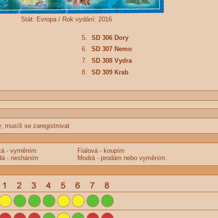
Stát:
Evropa /
Rok vydání:
2016
5.
SD 306 Dory
6.
SD 307 Nemo
7.
SD 308 Vydra
8.
SD 309 Krab
y, musíš se zaregistrovat
tá - vyměním
Fialová - koupím
á - nesháním
Modrá - prodám nebo vyměním