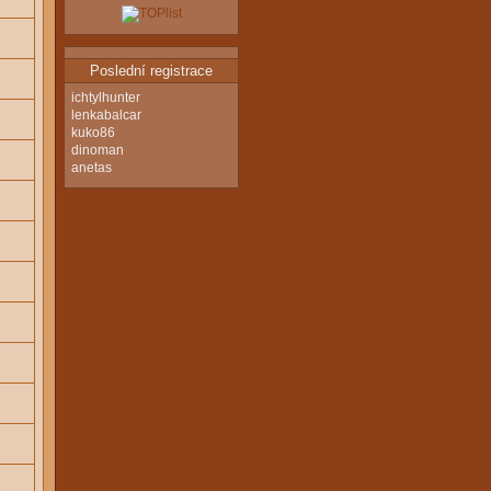
Poslední registrace
ichtylhunter
lenkabalcar
kuko86
dinoman
anetas