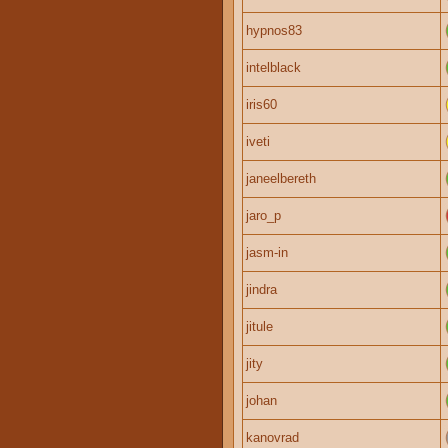
hypnos83
intelblack
iris60
iveti
janeelbereth
jaro_p
jasm-in
jindra
jitule
jity
johan
kanovrad