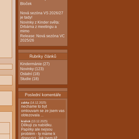
Bloček
Nová sezóna VS 2026/27
je tady!
Novinky z Kinder světa:
Drbárna z meetingu a
mimo
Release: Nová sezóna VC
2025/26
Rubriky článků
Kindermánie
(27)
Novinky
(123)
Ostatní
(18)
Studie
(18)
Poslední komentáře
zabka
(14.12.2025)
nechame to byt
omlouvam se ze jsem vas
obtezovala ...
kralick
(13.12.2025)
Děkuji za nabídku.
Papírky ale nejsou
problém - ty máme k
dispozici. Jak jsem již