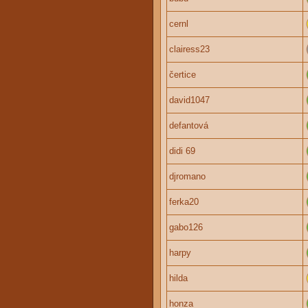
cernl
clairess23
čertice
david1047
defantová
didi 69
djromano
ferka20
gabo126
harpy
hilda
honza