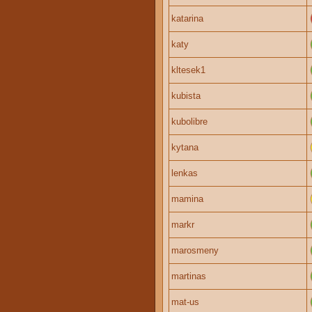
katarina
katy
kltesek1
kubista
kubolibre
kytana
lenkas
mamina
markr
marosmeny
martinas
mat-us