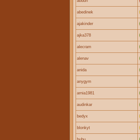
abduh
abedinek
ajakinder
ajka378
alecram
alenav
anida
anygym
arnia1981
audinkar
bedyx
blonkyt
bubu