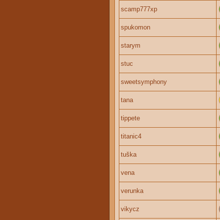
scamp777xp
spukomon
starym
stuc
sweetsymphony
tana
tippete
titanic4
tuška
vena
verunka
vikycz