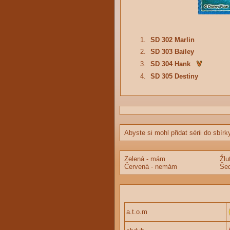
1.
SD 302 Marlin
2.
SD 303 Bailey
3.
SD 304 Hank
4.
SD 305 Destiny
Abyste si mohl přidat sérii do sbírk
Zelená - mám
Žlu
Červená - nemám
Šed
a.t.o.m