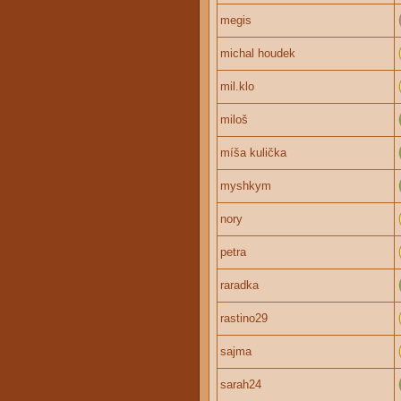
megis
michal houdek
mil.klo
miloš
míša kulička
myshkym
nory
petra
raradka
rastino29
sajma
sarah24