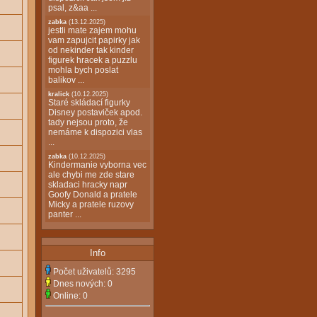
psal, z&aa ...
zabka
(13.12.2025)
jestli mate zajem mohu
vam zapujcit papirky jak
od nekinder tak kinder
figurek hracek a puzzlu
mohla bych poslat
balikov ...
kralick
(10.12.2025)
Staré skládací figurky
Disney postaviček apod.
tady nejsou proto, že
nemáme k dispozici vlas
...
zabka
(10.12.2025)
Kindermanie vyborna vec
ale chybi me zde stare
skladaci hracky napr
Goofy Donald a pratele
Micky a pratele ruzovy
panter ...
Info
Počet uživatelů:
3295
Dnes nových:
0
Online:
0