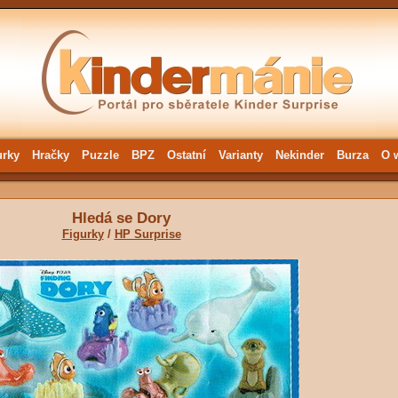
urky
Hračky
Puzzle
BPZ
Ostatní
Varianty
Nekinder
Burza
O 
Hledá se Dory
Figurky
/
HP Surprise