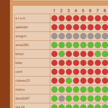
a.t.o.m
ajakinder
anygym
arnia1981
benyz
bubu
cernl
clairess23
čertice
david1047
didi 69