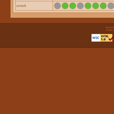
zzrock
Nová K
Code a