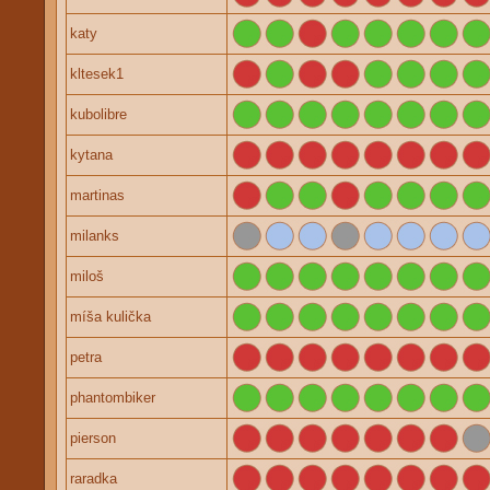
katy
kltesek1
kubolibre
kytana
martinas
milanks
miloš
míša kulička
petra
phantombiker
pierson
raradka