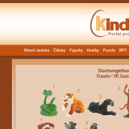
Hlavní stránka
Články
Figurky
Hračky
Puzzle
BPZ
Dschungelbu
Figurky
/
HP Surp