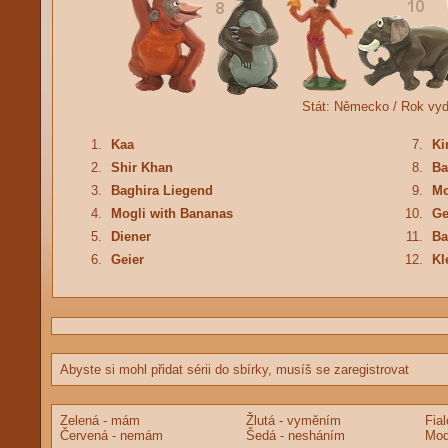
Stát:
Německo /
Rok vy
1.
Kaa
7.
Ki
2.
Shir Khan
8.
Ba
3.
Baghira Liegend
9.
Mo
4.
Mogli with Bananas
10.
Ge
5.
Diener
11.
Ba
6.
Geier
12.
Kl
Abyste si mohl přidat sérii do sbírky, musíš se zaregistrovat
Zelená - mám
Žlutá - vyměním
Fia
Červená - nemám
Šedá - nesháním
Mod