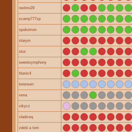
rastino29
scamp777xp
spukomon
starym
stuc
sweetsymphony
titanic4
torensen
vena
vikycz
vladiceq
zdeši a tom