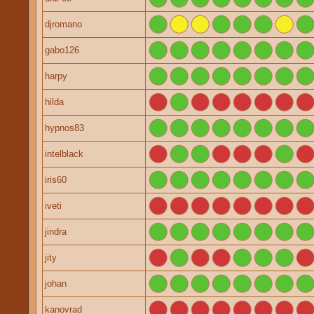
djromano
gabo126
harpy
hilda
hypnos83
intelblack
iris60
iveti
jindra
jity
johan
kanovrad