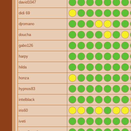
david1047
didi 69
djromano
doucha
gabo126
harpy
hilda
honza
hypnos83
intelblack
iris60
iveti