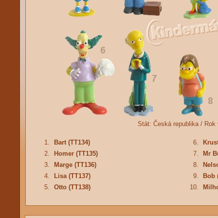
Stát:
Česká republika /
Rok 
1.
Bart (TT134)
6.
Krus
2.
Homer (TT135)
7.
Mr B
3.
Marge (TT136)
8.
Nels
4.
Lisa (TT137)
9.
Bob 
5.
Otto (TT138)
10.
Milh