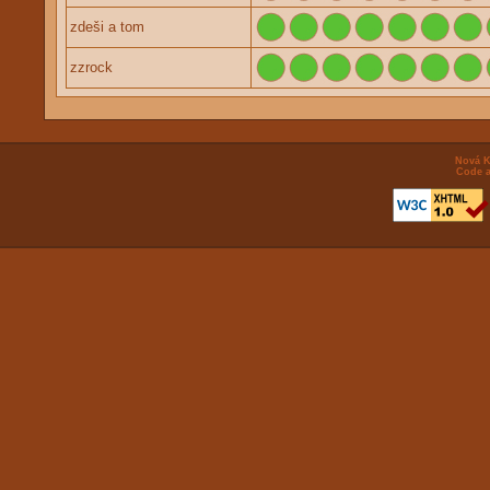
zdeši a tom
zzrock
Nová K
Code a