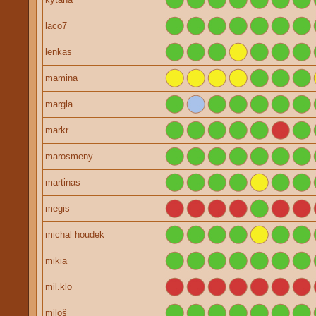
laco7
lenkas
mamina
margla
markr
marosmeny
martinas
megis
michal houdek
mikia
mil.klo
miloš