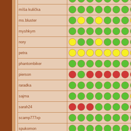
míša kulička
ms.bluster
myshkym
nory
petra
phantombiker
pierson
raradka
sajma
sarah24
scamp777xp
spukomon