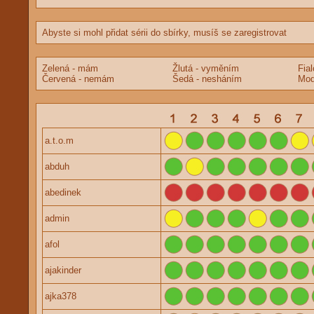
Abyste si mohl přidat sérii do sbírky, musíš se zaregistrovat
Zelená - mám
Žlutá - vyměním
Fia
Červená - nemám
Šedá - nesháním
Mod
a.t.o.m
abduh
abedinek
admin
afol
ajakinder
ajka378