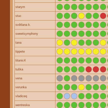
starym
stuc
světlana k.
sweetsymphony
tana
tippete
titanic4
tuška
vena
verunka
vladiceq
wentreska