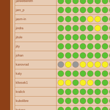
janeelbereth
jaro_p
jasm-in
jindra
jitule
jity
johan
kanovrad
katy
kltesek1
kralick
kubolibre
kytana