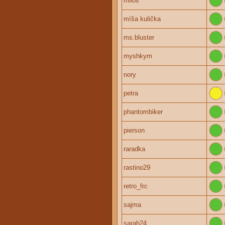
miloš
míša kulička
ms.bluster
myshkym
nory
petra
phantombiker
pierson
raradka
rastino29
retro_frc
sajma
sarah24