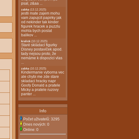
psal, z&aa ...
zabka
(13.12.2025)
jestli mate zajem mohu
vam zapujcit papirky jak
od nekinder tak kinder
figurek hracek a puzzlu
mohla bych poslat
balikov ...
kralick
(10.12.2025)
Staré skládací figurky
Disney postaviček apod.
tady nejsou proto, že
nemáme k dispozici vlas
...
zabka
(10.12.2025)
Kindermanie vyborna vec
ale chybi me zde stare
skladaci hracky napr
Goofy Donald a pratele
Micky a pratele ruzovy
panter ...
Info
Počet uživatelů:
3295
Dnes nových:
0
Online:
0