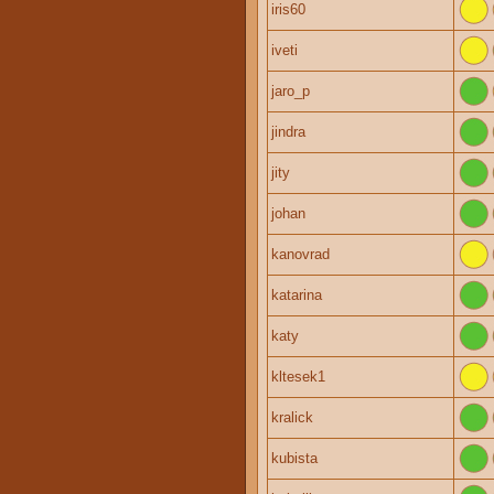
iris60
iveti
jaro_p
jindra
jity
johan
kanovrad
katarina
katy
kltesek1
kralick
kubista