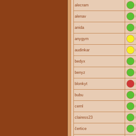
alecram
alenav
anida
anygym
audinkar
bedyx
benyz
blonkyt
bubu
cernl
clairess23
čertice