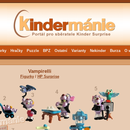
urky
Hračky
Puzzle
BPZ
Ostatní
Varianty
Nekinder
Burza
O 
Vampirelli
Figurky
/
HP Surprise