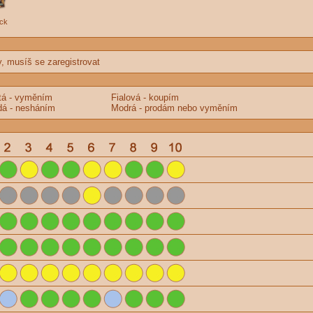
ack
y, musíš se zaregistrovat
tá - vyměním
Fialová - koupím
á - nesháním
Modrá - prodám nebo vyměním