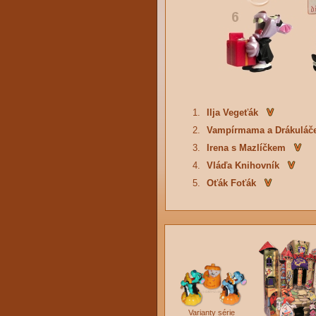
1.
Ilja Vegeťák
2.
Vampírmama a Drákuláč
3.
Irena s Mazlíčkem
4.
Vláďa Knihovník
5.
Oťák Foťák
Varianty série