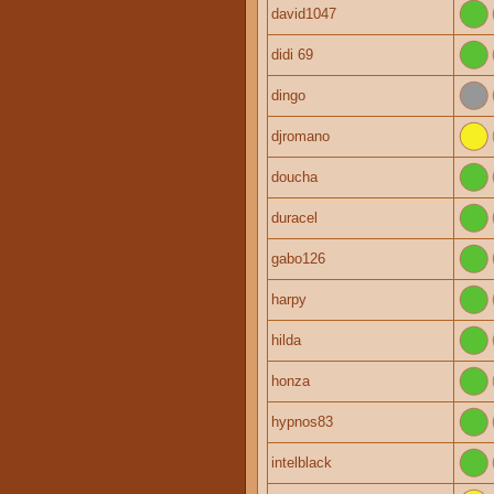
david1047
didi 69
dingo
djromano
doucha
duracel
gabo126
harpy
hilda
honza
hypnos83
intelblack