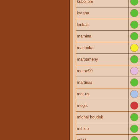
kubolibre
kytana
lenkas
mamina
marlonka
marosmeny
marse90
martinas
mat-us
megis
michal houdek
mil.klo