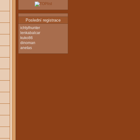
Poslední registrace
ichtylhunter
lenkabalcar
kuko86
dinoman
anetas