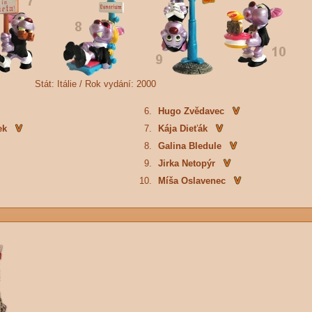
Stát:
Itálie /
Rok vydání:
2000
6.
Hugo Zvědavec
ek
7.
Kája Dieťák
8.
Galina Bledule
9.
Jirka Netopýr
10.
Míša Oslavenec