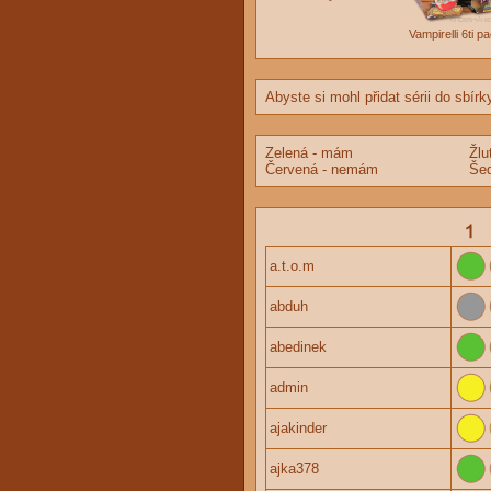
Vampirelli 6ti p
Abyste si mohl přidat sérii do sbírk
Zelená - mám
Žlu
Červená - nemám
Šed
a.t.o.m
abduh
abedinek
admin
ajakinder
ajka378