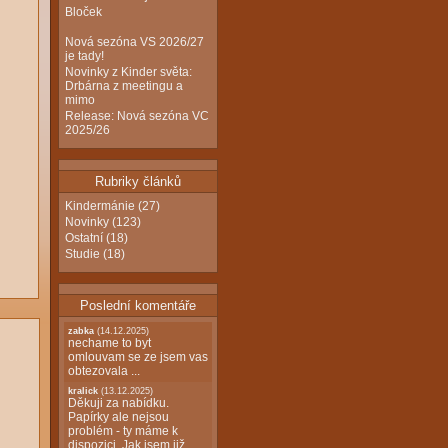
Bloček
Nová sezóna VS 2026/27
je tady!
Novinky z Kinder světa:
Drbárna z meetingu a
mimo
Release: Nová sezóna VC
2025/26
Rubriky článků
Kindermánie
(27)
Novinky
(123)
Ostatní
(18)
Studie
(18)
Poslední komentáře
zabka
(14.12.2025)
nechame to byt
omlouvam se ze jsem vas
obtezovala ...
kralick
(13.12.2025)
Děkuji za nabídku.
Papírky ale nejsou
problém - ty máme k
dispozici. Jak jsem již