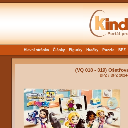
Hlavní stránka
Články
Figurky
Hračky
Puzzle
BPZ
(VQ 018 - 019) Ošetřova
BPZ
/
BPZ 2024-