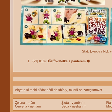
Stát:
Evropa /
Rok v
1.
(VQ 018) Ošetřovatelka s panterem
🟤
Abyste si mohl přidat sérii do sbírky, musíš se zaregistrovat
Zelená - mám
Žlutá - vyměním
Fia
Červená - nemám
Šedá - nesháním
Mod