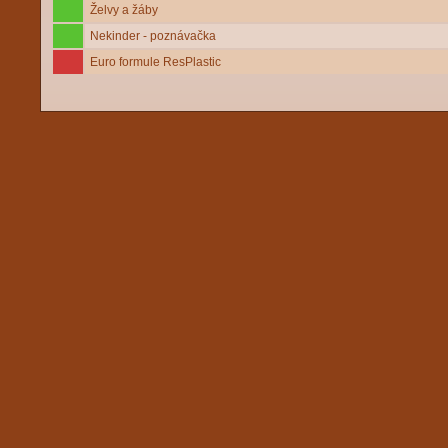
Želvy a žáby
Nekinder - poznávačka
Euro formule ResPlastic