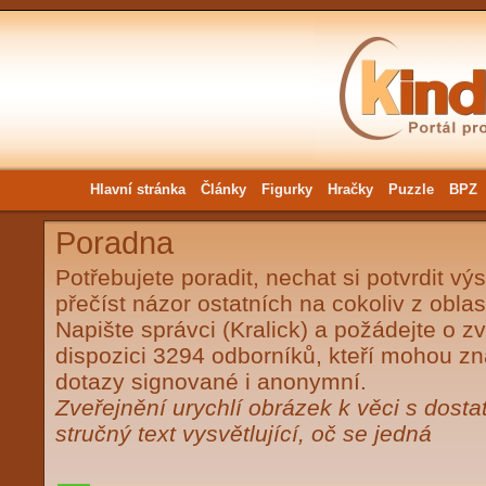
Hlavní stránka
Články
Figurky
Hračky
Puzzle
BPZ
Poradna
Potřebujete poradit, nechat si potvrdit vý
přečíst názor ostatních na cokoliv z oblas
Napište správci (
Kralick
) a požádejte o z
dispozici 3294 odborníků, kteří mohou 
dotazy signované i anonymní.
Zveřejnění urychlí obrázek k věci s dost
stručný text vysvětlující, oč se jedná