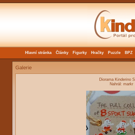
Hlavní stránka
Články
Figurky
Hračky
Puzzle
BPZ
Galerie
Diorama Kinderino S
Nahrál:
markr