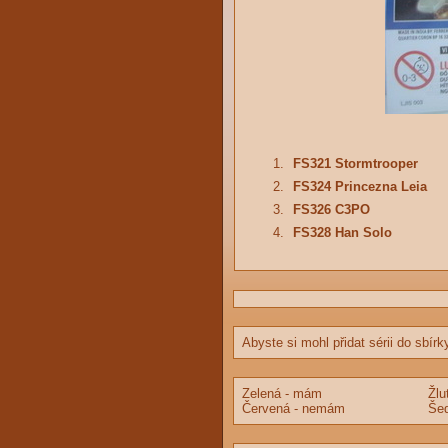
1.
FS321 Stormtrooper
2.
FS324 Princezna Leia
3.
FS326 C3PO
4.
FS328 Han Solo
Abyste si mohl přidat sérii do sbírk
Zelená - mám
Žlu
Červená - nemám
Šed