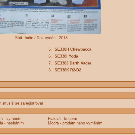
Stát:
Indie /
Rok vydání:
2018
5.
SE338H Chewbacca
6.
SE338I Yoda
7.
SE338J Darth Vader
8.
SE338K R2-D2
y, musíš se zaregistrovat
tá - vyměním
Fialová - koupím
á - nesháním
Modrá - prodám nebo vyměním