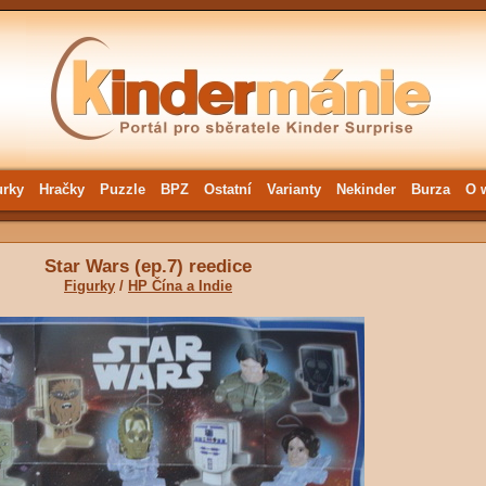
urky
Hračky
Puzzle
BPZ
Ostatní
Varianty
Nekinder
Burza
O 
Star Wars (ep.7) reedice
Figurky
/
HP Čína a Indie