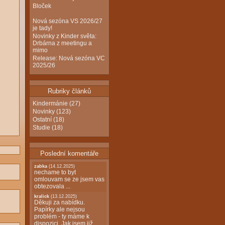
Bloček
Nová sezóna VS 2026/27
je tady!
Novinky z Kinder světa:
Drbárna z meetingu a
mimo
Release: Nová sezóna VC
2025/26
Rubriky článků
Kindermánie
(27)
Novinky
(123)
Ostatní
(18)
Studie
(18)
Poslední komentáře
zabka
(14.12.2025)
nechame to byt
omlouvam se ze jsem vas
obtezovala ...
kralick
(13.12.2025)
Děkuji za nabídku.
Papírky ale nejsou
problém - ty máme k
dispozici. Jak jsem již