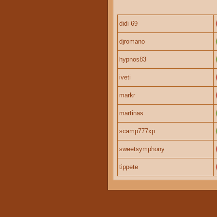
didi 69
djromano
hypnos83
iveti
markr
martinas
scamp777xp
sweetsymphony
tippete