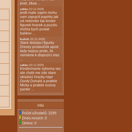
psal, z&aa ...
zabka
(13.12.2025)
jestli mate zajem mohu
vam zapujcit papirky jak
od nekinder tak kinder
figurek hracek a puzzlu
mohla bych poslat
balikov ...
kralick
(10.12.2025)
Staré skládací figurky
Disney postaviček apod.
tady nejsou proto, že
nemáme k dispozici vlas
...
zabka
(10.12.2025)
Kindermanie vyborna vec
ale chybi me zde stare
skladaci hracky napr
Goofy Donald a pratele
Micky a pratele ruzovy
panter ...
Info
Počet uživatelů:
3295
Dnes nových:
0
Online:
0