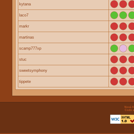
kytana
laco7
markr
martinas
scamp777xp
stuc
sweetsymphony
tippete
Nová K
Code a