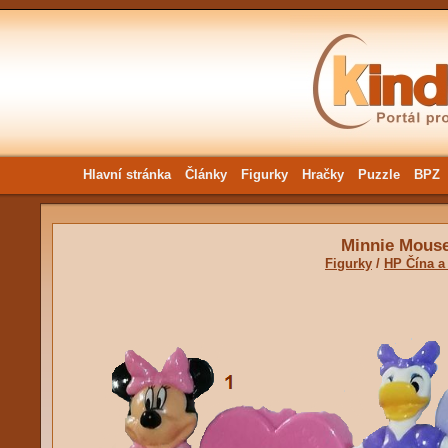
Hlavní stránka
Články
Figurky
Hračky
Puzzle
BPZ
Minnie Mouse
Figurky
/
HP Čína a 