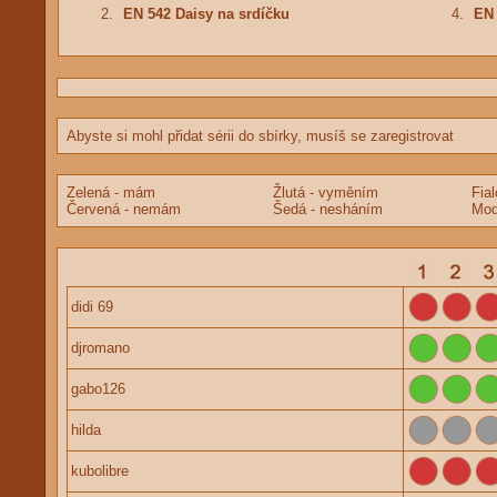
2.
EN 542 Daisy na srdíčku
4.
EN 
Abyste si mohl přidat sérii do sbírky, musíš se zaregistrovat
Zelená - mám
Žlutá - vyměním
Fia
Červená - nemám
Šedá - nesháním
Mod
didi 69
djromano
gabo126
hilda
kubolibre