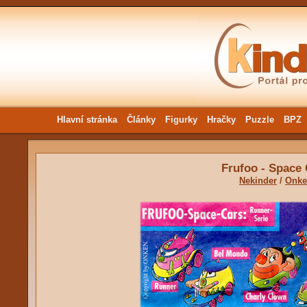
Hlavní stránka
Články
Figurky
Hračky
Puzzle
BPZ
Frufoo - Space
Nekinder
/
Onke