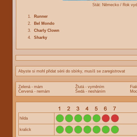
Stát:
Německo /
Rok vy
1.
Runner
2.
Bel Mondo
3.
Charly Clown
4.
Sharky
Abyste si mohl přidat sérii do sbírky, musíš se zaregistrovat
Zelená - mám
Žlutá - vyměním
Fia
Červená - nemám
Šedá - nesháním
Mod
hilda
kralick