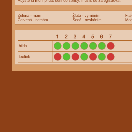
Abyste si mohl přidat sérii do sbírky, musíš se zaregistrovat
Zelená - mám
Žlutá - vyměním
Fia
Červená - nemám
Šedá - nesháním
Mod
hilda
kralick