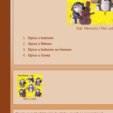
Stát:
Německo /
Rok vy
1.
Opice s bubnem
2.
Opice s flétnou
3.
Opice s bubnem na řemenu
4.
Opice s činely
BPZ a info