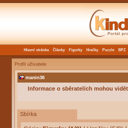
Hlavní stránka
Články
Figurky
Hračky
Puzzle
BPZ
Profil uživatele
manin36
Informace o sběratelích mohou vidět 
Sbírka