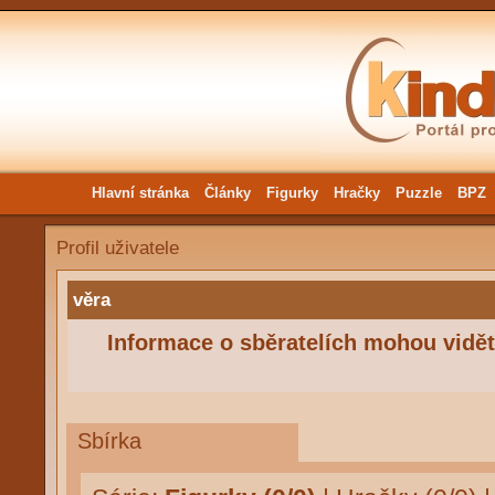
Hlavní stránka
Články
Figurky
Hračky
Puzzle
BPZ
Profil uživatele
věra
Informace o sběratelích mohou vidět 
Sbírka