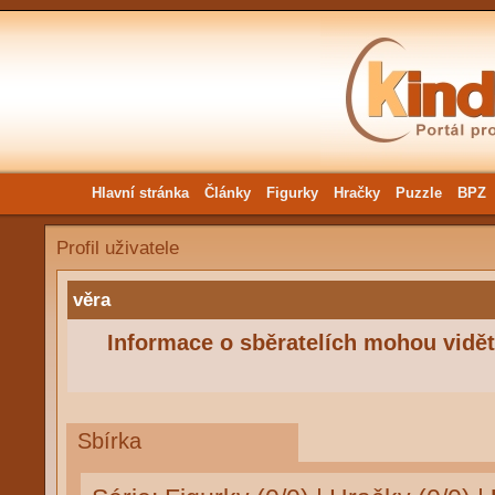
Hlavní stránka
Články
Figurky
Hračky
Puzzle
BPZ
Profil uživatele
věra
Informace o sběratelích mohou vidět 
Sbírka