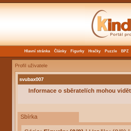
Hlavní stránka
Články
Figurky
Hračky
Puzzle
BPZ
Profil uživatele
svubax007
Informace o sběratelích mohou vidět 
Sbírka