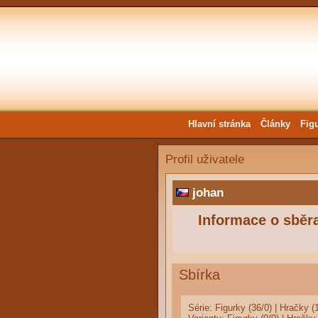
Hlavní stránka
Články
Fig
Profil uživatele
johan
Informace o sběra
Sbírka
Série:
Figurky (36/0)
|
Hračky (