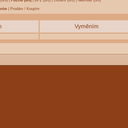
(0/0)
|
Puzzle (0/0)
|
BPZ (0/0)
|
Ostatní (0/0)
|
Nekinder (0/0)
ěním
|
Prodám / Koupím
m
Vyměním