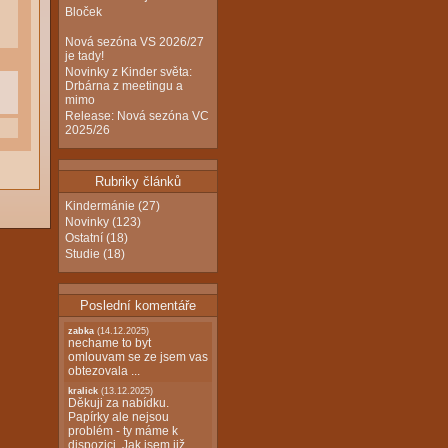
Bloček
Nová sezóna VS 2026/27
je tady!
Novinky z Kinder světa:
Drbárna z meetingu a
mimo
Release: Nová sezóna VC
2025/26
Rubriky článků
Kindermánie
(27)
Novinky
(123)
Ostatní
(18)
Studie
(18)
Poslední komentáře
zabka
(14.12.2025)
nechame to byt
omlouvam se ze jsem vas
obtezovala ...
kralick
(13.12.2025)
Děkuji za nabídku.
Papírky ale nejsou
problém - ty máme k
dispozici. Jak jsem již