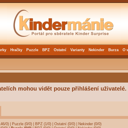
urky
Hračky
Puzzle
BPZ
Ostatní
Varianty
Nekinder
Burza
O 
telích mohou vidět pouze přihlášení uživatelé.
146/0)
|
Puzzle (0/0)
|
BPZ (1/0)
|
Ostatní (0/0)
|
Nekinder (0/0)