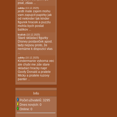
psal, z&aa ...
zabka
(13.12.2025)
jestli mate zajem mohu
vam zapujcit papirky jak
od nekinder tak kinder
figurek hracek a puzzlu
mohla bych poslat
balikov ...
kralick
(10.12.2025)
Staré skládací figurky
Disney postaviček apod.
tady nejsou proto, že
nemáme k dispozici vlas
...
zabka
(10.12.2025)
Kindermanie vyborna vec
ale chybi me zde stare
skladaci hracky napr
Goofy Donald a pratele
Micky a pratele ruzovy
panter ...
Info
Počet uživatelů:
3295
Dnes nových:
0
Online:
0