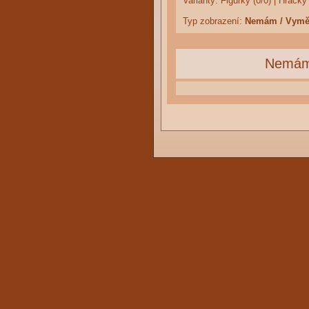
Varianty:
Figurky (0/0)
|
Hračky 
Typ zobrazení:
Nemám / Vym
Nemá