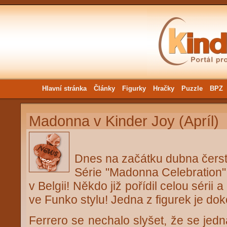
Hlavní stránka
Články
Figurky
Hračky
Puzzle
BPZ
Madonna v Kinder Joy (Apríl)
Dnes na začátku dubna čerst
Série "Madonna Celebration" 
v Belgii! Někdo již pořídil celou sérii
ve Funko stylu! Jedna z figurek je dok
Ferrero se nechalo slyšet, že se jedn