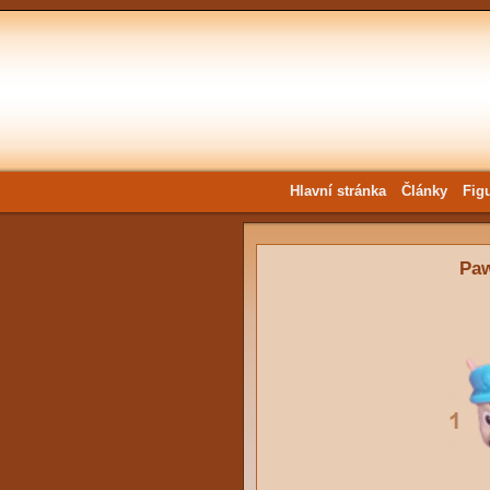
Hlavní stránka
Články
Fig
Paw