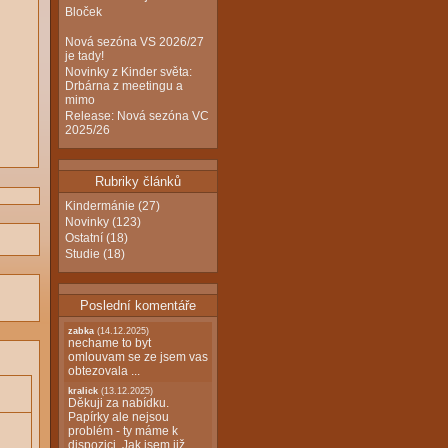
Bloček
Nová sezóna VS 2026/27
je tady!
Novinky z Kinder světa:
Drbárna z meetingu a
mimo
Release: Nová sezóna VC
2025/26
Rubriky článků
Kindermánie
(27)
Novinky
(123)
Ostatní
(18)
Studie
(18)
Poslední komentáře
zabka
(14.12.2025)
nechame to byt
omlouvam se ze jsem vas
obtezovala ...
kralick
(13.12.2025)
Děkuji za nabídku.
Papírky ale nejsou
problém - ty máme k
dispozici. Jak jsem již