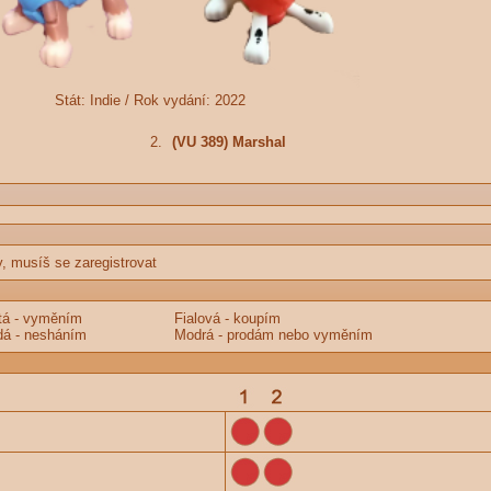
Stát:
Indie /
Rok vydání:
2022
2.
(VU 389) Marshal
y, musíš se zaregistrovat
tá - vyměním
Fialová - koupím
á - nesháním
Modrá - prodám nebo vyměním