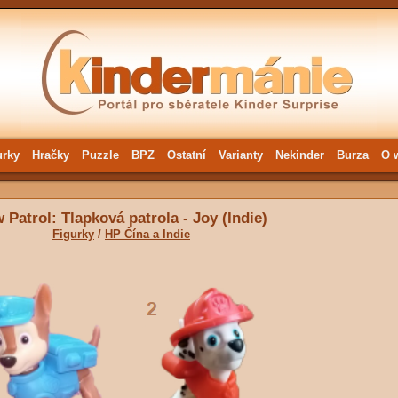
urky
Hračky
Puzzle
BPZ
Ostatní
Varianty
Nekinder
Burza
O 
 Patrol: Tlapková patrola - Joy (Indie)
Figurky
/
HP Čína a Indie