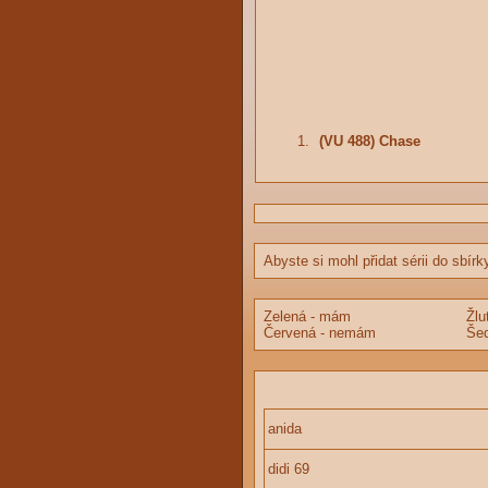
1.
(VU 488) Chase
Abyste si mohl přidat sérii do sbírk
Zelená - mám
Žlu
Červená - nemám
Šed
anida
didi 69