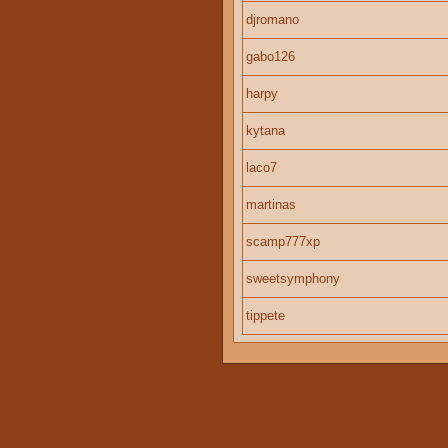
djromano
gabo126
harpy
kytana
laco7
martinas
scamp777xp
sweetsymphony
tippete