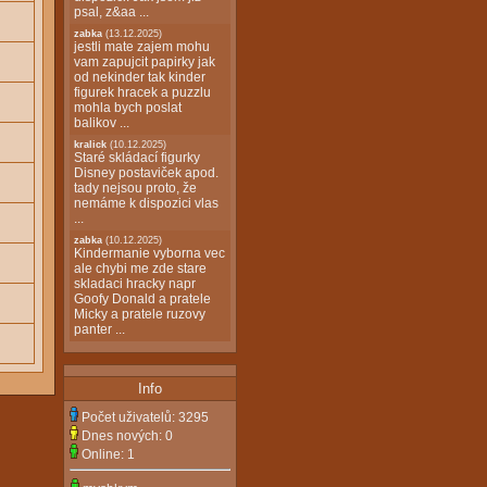
psal, z&aa ...
zabka
(13.12.2025)
jestli mate zajem mohu
vam zapujcit papirky jak
od nekinder tak kinder
figurek hracek a puzzlu
mohla bych poslat
balikov ...
kralick
(10.12.2025)
Staré skládací figurky
Disney postaviček apod.
tady nejsou proto, že
nemáme k dispozici vlas
...
zabka
(10.12.2025)
Kindermanie vyborna vec
ale chybi me zde stare
skladaci hracky napr
Goofy Donald a pratele
Micky a pratele ruzovy
panter ...
Info
Počet uživatelů:
3295
Dnes nových:
0
Online:
1