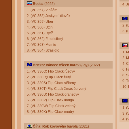
Booba
(2025)
4. 
1. (VC 357) V bílém
2. (VC 358) Jeskynní člověk
3. (VC 359) Ufon
2. 
4. (VC 360) Džin
3. (
5. (VC 361) Rytíř
6. (VC 362) Futuristický
7. (VC 363) Mumie
8. (VC 364) Strašidlo
1. M
2. 
4. C
Bricks: Vánoce všech barev (Joy)
(2022)
6. F
1. (VU 330Q) Flip Clack růžový
8. 
2. (VU 330R)Flip Clack žlutý
9. T
3. (VU 330S) Flip Clack stříbrny
10.
4. (VU 330T) Flip Clack Xmas červený
5. (VU 330U) Flip Clack oranžový
6. (VU 330V) Flip Clack Indigo
7. (VU 330W) Flip Clack zelený
1. 
8. (VU 330X) Flip Clack modrý
3. (
4. (
Čína: Rok kovového buvola
(2021)