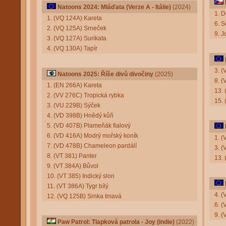
Natoons 2024: Mláďata (Verze A - Itálie)
(2024)
1. 
1. (VQ 124A) Kareta
6. S
2. (VQ 125A) Srneček
9. J
3. (VQ 127A) Surikata
4. (VQ 130A) Tapír
3. 
Natoons 2025: Říše divů divočiny
(2025)
8. (
1. (EN 266A) Kareta
13. 
2. (VV 276C) Tropická rybka
15. 
3. (VU 229B) Sýček
4. (VD 398B) Hnědý kůň
5. (VD 407B) Plameňák fialový
6. (VD 416A) Modrý mořský koník
1. 
7. (VD 478B) Chameleon pardálí
3. (
8. (VT 381) Panter
13. 
9. (VT 384A) Bůvol
10. (VT 385) Indický slon
11. (VT 386A) Tygr bílý
4. 
12. (VQ 125B) Srnka tmavá
6. (
9. (
Paw Patrol: Tlapková patrola - Joy (Indie)
(2022)