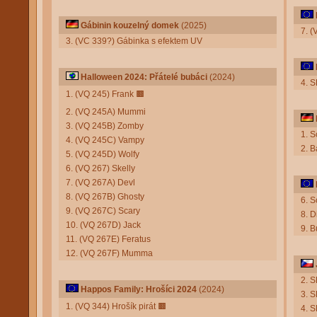
Gábinin kouzelný domek
(2025)
7. 
3. (VC 339?) Gábinka s efektem UV
Halloween 2024: Přátelé bubáci
(2024)
4. 
1. (VQ 245) Frank
🟫
2. (VQ 245A) Mummi
3. (VQ 245B) Zomby
1. S
4. (VQ 245C) Vampy
2. 
5. (VQ 245D) Wolfy
6. (VQ 267) Skelly
7. (VQ 267A) Devl
8. (VQ 267B) Ghosty
6. S
9. (VQ 267C) Scary
8. D
10. (VQ 267D) Jack
9. 
11. (VQ 267E) Feratus
12. (VQ 267F) Mumma
2. 
Happos Family: Hrošíci 2024
(2024)
3. 
1. (VQ 344) Hrošík pirát
🟫
4. S