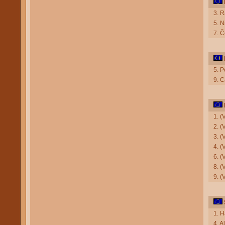
3. 
5. N
7. 
5. P
9. C
1. (
2. 
3. (
4. (
6. (
8. (
9. (
1. H
4. A