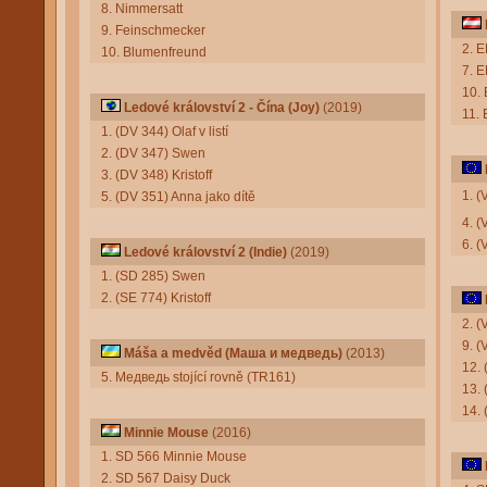
8. Nimmersatt
9. Feinschmecker
2. 
10. Blumenfreund
7. 
10. 
Ledové království 2 - Čína (Joy)
(2019)
11.
1. (DV 344) Olaf v listí
2. (DV 347) Swen
3. (DV 348) Kristoff
1. 
5. (DV 351) Anna jako dítě
4. (
6. (
Ledové království 2 (Indie)
(2019)
1. (SD 285) Swen
2. (SE 774) Kristoff
2. (
9. (
Máša a medvěd (Маша и медведь)
(2013)
12. 
5. Медведь stojící rovně (TR161)
13. 
14. 
Minnie Mouse
(2016)
1. SD 566 Minnie Mouse
2. SD 567 Daisy Duck