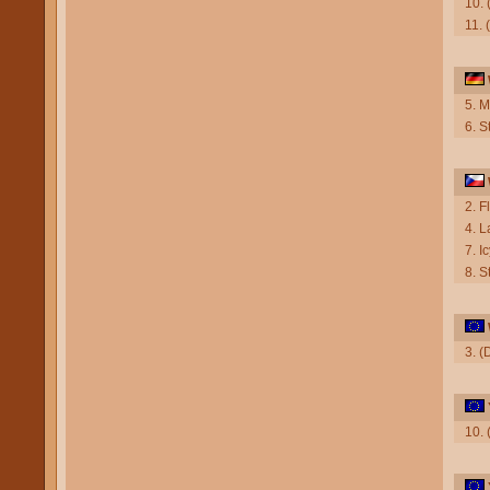
10. 
11. 
5. M
6. S
2. F
4. L
7. I
8. S
3. (
10.