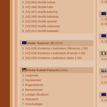
5. 
2. (VQ 345) Hrošík hrdina
3. (VQ 346) Hrošík Astro
4. (VQ 347) Hrošík balerína
5. (VQ 348) Hrošík fotbalista
2. S
6. (VQ 349) Hrošík opravář
8. 
7. (VQ 350) Hrošík oslavenec
8. (VQ 351) Hrošík kaskadér
6. S
Kinder Surprise: 50
(2024)
1. (VQ 426) Kinderino s balónkem (Německo 1-50)
2. (VQ 426) Kinderino s balónkem (Francie 1-50)
3. (VQ 426) Kinderino s balónkem (Itálie 1-50)
3. 
Kleine Kobold Pumuckl
(1985)
1. Liegender
1. 
2. Handwerker
5. F
3. Regenkobold
4. Besserwisser
5. Lustiger Musikant
6. Tollpatsch
4. (
7. Unschuldiger