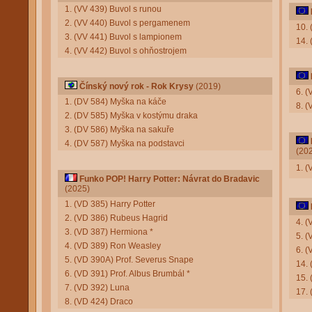
1. (VV 439) Buvol s runou
2. (VV 440) Buvol s pergamenem
10.
3. (VV 441) Buvol s lampionem
14. 
4. (VV 442) Buvol s ohňostrojem
Čínský nový rok - Rok Krysy
(2019)
6. (
1. (DV 584) Myška na káče
8. 
2. (DV 585) Myška v kostýmu draka
3. (DV 586) Myška na sakuře
4. (DV 587) Myška na podstavci
(20
1. 
Funko POP! Harry Potter: Návrat do Bradavic
(2025)
1. (VD 385) Harry Potter
2. (VD 386) Rubeus Hagrid
4. (
3. (VD 387) Hermiona *
5. (
4. (VD 389) Ron Weasley
6. (
5. (VD 390A) Prof. Severus Snape
14. 
6. (VD 391) Prof. Albus Brumbál *
15.
7. (VD 392) Luna
17.
8. (VD 424) Draco