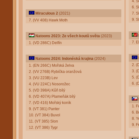
4. S
6. 
Miraculous 2
(2021)
7. S
9. S
7. (VV 408) Hawk Moth
Natoons 2023: Ze všech koutů světa
(2023)
7. E
1. (VD 286C) Delfín
Natoons 2024: Indonéská krajina
(2024)
2. (
1. (EN 266C) Mořská želva
3. 
2. (VV 276B) Rybička oranžová
5. (
3. (VU 223B) Lev
6. (
4. (VU 224C) Nosorožec
5. (VD 398A) Kůň bílý
6. (VD 407A) Plameňák bílý
7. (VD 416) Mořský koník
1. F
9. (VT 381) Panter
6. B
10. (VT 384) Buvol
8. Y
11. (VT 385) Slon
9. F
12. (VT 386) Tygr