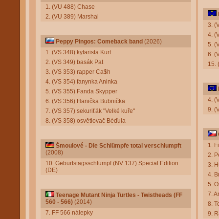
1. (VU 488) Chase
2. (VU 389) Marshal
3. (
4. (
Peppy Pingos: Comeback band
(2026)
5. 
1. (VS 348) kytarista Kurt
6. (
2. (VS 349) basák Pat
15. 
3. (VS 353) rapper Ca$h
4. (VS 354) fanynka Aninka
5. (VS 355) Fanda Skypper
4. (
6. (VS 356) Hanička Bubnička
9. 
7. (VS 357) sekuriťák "Velké kuře"
8. (VS 358) osvětlovač Béďula
1. F
Šmoulové - Die Schlümpfe total verschlumpft
(2008)
2. P
10. Geburtstagsschlumpf (NV 137) Special Edition
3. 
(DE)
4. 
5. 
7. A
Teenage Mutant Ninja Turtles - Twistheads (FF
560 - 566)
(2014)
8. 
7. FF 566 nálepky
9. R