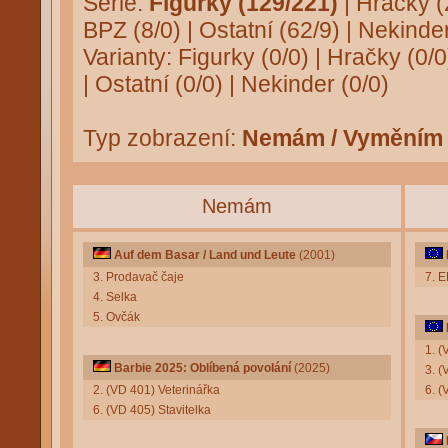
Série:
Figurky (129/221)
|
Hračky (
BPZ (8/0)
|
Ostatní (62/9)
|
Nekinder
Varianty:
Figurky (0/0)
|
Hračky (0/0
|
Ostatní (0/0)
|
Nekinder (0/0)
Typ zobrazení:
Nemám / Vyměním
Nemám
Auf dem Basar / Land und Leute
(2001)
3. Prodavač čaje
7. 
4. Selka
5. Ovčák
1. (
Barbie 2025: Oblíbená povolání
(2025)
3. 
2. (VD 401) Veterinářka
6. (
6. (VD 405) Stavitelka