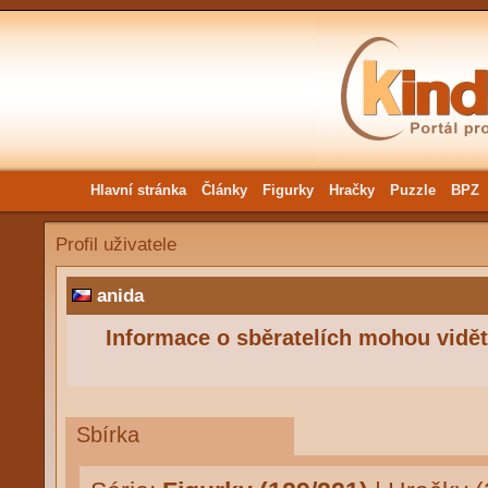
Hlavní stránka
Články
Figurky
Hračky
Puzzle
BPZ
Profil uživatele
anida
Informace o sběratelích mohou vidět 
Sbírka