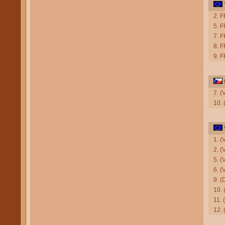
2. F
5. F
7. 
8. F
9. 
7. (
10.
1. 
2. 
5. (
6. (
9. 
10.
11.
12.