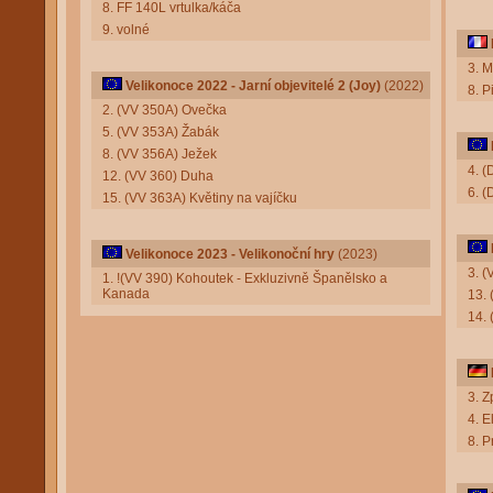
8. FF 140L vrtulka/káča
9. volné
3. M
Velikonoce 2022 - Jarní objevitelé 2 (Joy)
(2022)
8. 
2. (VV 350A) Ovečka
5. (VV 353A) Žabák
8. (VV 356A) Ježek
4. (
12. (VV 360) Duha
6. (
15. (VV 363A) Květiny na vajíčku
Velikonoce 2023 - Velikonoční hry
(2023)
3. (
1. !(VV 390) Kohoutek - Exkluzivně Španělsko a
Kanada
13.
14.
3. Z
4. E
8. P