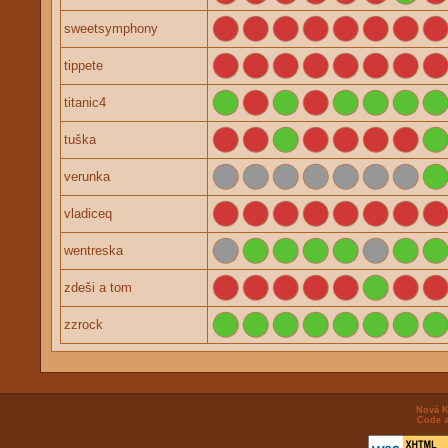
sweetsymphony
tippete
titanic4
tuška
verunka
vladiceq
wentreska
zdeši a tom
zzrock
Nová K
Code a