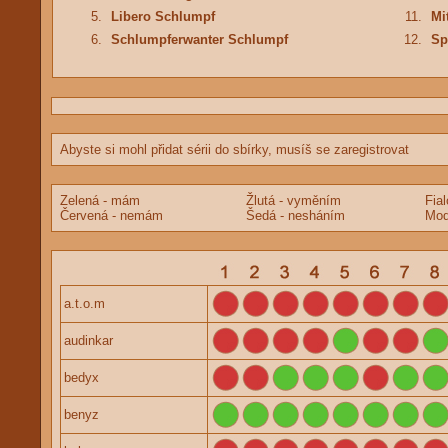
5.
Libero Schlumpf
11.
Mi
6.
Schlumpferwanter Schlumpf
12.
Sp
Abyste si mohl přidat sérii do sbírky, musíš se zaregistrovat
Zelená - mám
Žlutá - vyměním
Fia
Červená - nemám
Šedá - nesháním
Mod
a.t.o.m
audinkar
bedyx
benyz