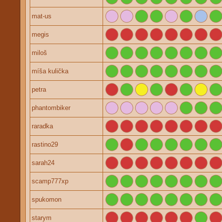
mat-us
megis
miloš
míša kulička
petra
phantombiker
raradka
rastino29
sarah24
scamp777xp
spukomon
starym