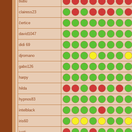
bubu
clairess23
čertice
david1047
didi 69
djromano
gabo126
harpy
hilda
hypnos83
intelblack
iris60
iveti