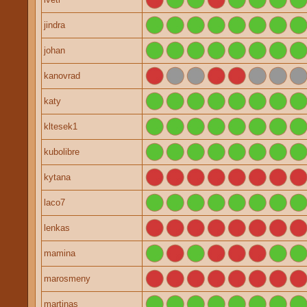
jindra
johan
kanovrad
katy
kltesek1
kubolibre
kytana
laco7
lenkas
mamina
marosmeny
martinas