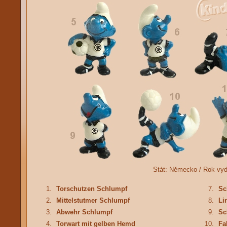
Stát:
Německo /
Rok vy
1.
Torschutzen Schlumpf
7.
Sc
2.
Mittelstutmer Schlumpf
8.
Li
3.
Abwehr Schlumpf
9.
Sc
4.
Torwart mit gelben Hemd
10.
Fa