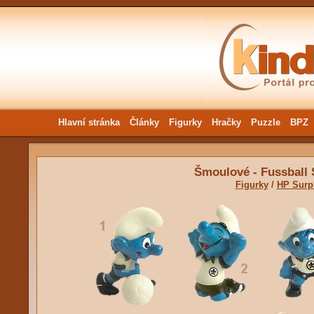
Hlavní stránka
Články
Figurky
Hračky
Puzzle
BPZ
Šmoulové - Fussball
Figurky
/
HP Surp