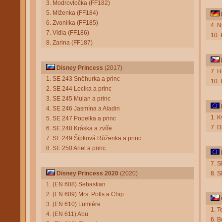
3. Modrovločka (FF182)
5. Mlženka (FF184)
6. Zvonilka (FF185)
4. N
7. Vidia (FF186)
10.
8. Zarina (FF187)
Disney Princess
(2017)
7. 
1. SE 243 Sněhurka a princ
10. 
2. SE 244 Locika a princ
3. SE 245 Mulan a princ
4. SE 246 Jasmína a Aladin
1. 
5. SE 247 Popelka a princ
7. 
6. SE 248 Kráska a zvíře
7. SE 249 Šípková Růženka a princ
8. SE 250 Ariel a princ
7. 
Disney Princess 2020
(2020)
8. 
1. (EN 608) Sebastian
2. (EN 609) Mrs. Potts a Chip
3. (EN 610) Lumiére
1. T
4. (EN 611) Abu
6. 