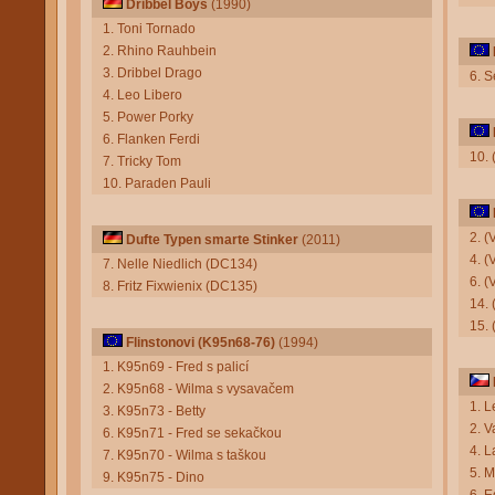
Dribbel Boys
(1990)
1. Toni Tornado
2. Rhino Rauhbein
3. Dribbel Drago
6. 
4. Leo Libero
5. Power Porky
6. Flanken Ferdi
10.
7. Tricky Tom
10. Paraden Pauli
2. 
Dufte Typen smarte Stinker
(2011)
4. (
7. Nelle Niedlich (DC134)
6. (
8. Fritz Fixwienix (DC135)
14.
15. 
Flinstonovi (K95n68-76)
(1994)
1. K95n69 - Fred s palicí
2. K95n68 - Wilma s vysavačem
1. L
3. K95n73 - Betty
2. V
6. K95n71 - Fred se sekačkou
4. L
7. K95n70 - Wilma s taškou
5. 
9. K95n75 - Dino