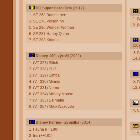
DC Super Hero Girls
(2017)
1. SE 268 Bumblebee
1. 
3. SE 278 Poison Ivy
2. (
5. SE 280 Wonder Woman
6. SE 287 Harley Quinn
7. SE 288 Katana
(20
3. (
Disney 100. výročí
(2023)
14.
1. (VT 327) Stitch
2. (VT 328) Olaf
3. (VT 329) Simba
5. 
4. (VT 330) Minnie
13.
5. (VT 331) Nemo
6. (VT 334) Mickey Mouse
7. (VT 335) Delmatin
8. (VT 354) Mike Wazovski
4. C
Disney Fairies - Zvonilka
(2014)
1. Fauna (FF180)
1. S
2. Iris (FF181)