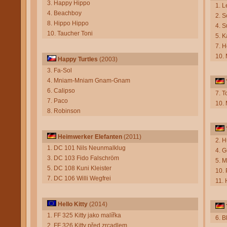
3. Happy Hippo
1. 
4. Beachboy
2. 
8. Hippo Hippo
4. S
10. Taucher Toni
5. K
7. H
10.
Happy Turtles
(2003)
3. Fa-Sol
4. Mniam-Mniam Gnam-Gnam
6. Calipso
7. T
7. Paco
10.
8. Robinson
Heimwerker Elefanten
(2011)
2. 
1. DC 101 Nils Neunmalklug
4. G
3. DC 103 Fido Falschröm
5. 
5. DC 108 Kuni Kleister
10.
7. DC 106 Willi Wegfrei
11. 
Hello Kitty
(2014)
1. FF 325 Kitty jako malířka
6. B
2. FF 326 Kitty před zrcadlem