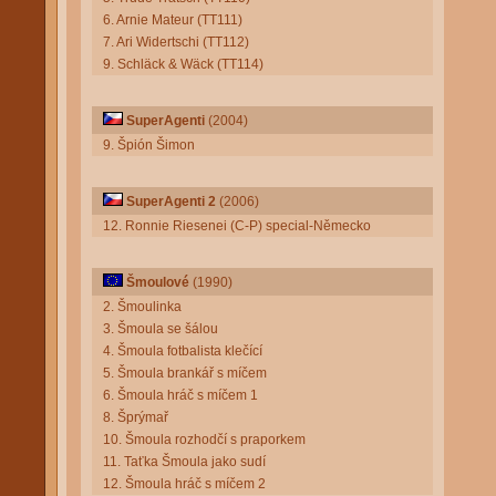
6. Arnie Mateur (TT111)
7. Ari Widertschi (TT112)
9. Schläck & Wäck (TT114)
SuperAgenti
(2004)
9. Špión Šimon
SuperAgenti 2
(2006)
12. Ronnie Riesenei (C-P) special-Německo
Šmoulové
(1990)
2. Šmoulinka
3. Šmoula se šálou
4. Šmoula fotbalista klečící
5. Šmoula brankář s míčem
6. Šmoula hráč s míčem 1
8. Šprýmař
10. Šmoula rozhodčí s praporkem
11. Taťka Šmoula jako sudí
12. Šmoula hráč s míčem 2