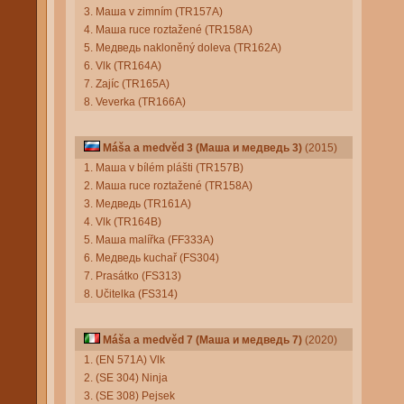
3. Маша v zimním (TR157A)
4. Маша ruce roztažené (TR158A)
5. Медведь nakloněný doleva (TR162A)
6. Vlk (TR164A)
7. Zajíc (TR165A)
8. Veverka (TR166A)
Máša a medvěd 3 (Маша и медведь 3)
(2015)
1. Маша v bílém plášti (TR157B)
2. Маша ruce roztažené (TR158A)
3. Медведь (TR161A)
4. Vlk (TR164B)
5. Маша malířka (FF333A)
6. Медведь kuchař (FS304)
7. Prasátko (FS313)
8. Učitelka (FS314)
Máša a medvěd 7 (Маша и медведь 7)
(2020)
1. (EN 571A) Vlk
2. (SE 304) Ninja
3. (SE 308) Pejsek