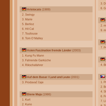
3. D
6. G
Aristocats
(1989)
2. Swingy
3. Marie
5. Berlioz
2. m
6. Hit Cat
9. m
7. Toullouse
8. Tom O¨Malley
7. P
Asien Faszination fremde Länder
(2003)
1. Kung Fu Mann
3. Fahrende Garküche
4. Bi
4. Rikschafahrer
Auf dem Basar / Land und Leute
(2001)
1. P
3. Prodavač čaje
2. 
4. S
Biene Maja
(1986)
6. F
1. Kurt
7. L
2. Kuno
8. T