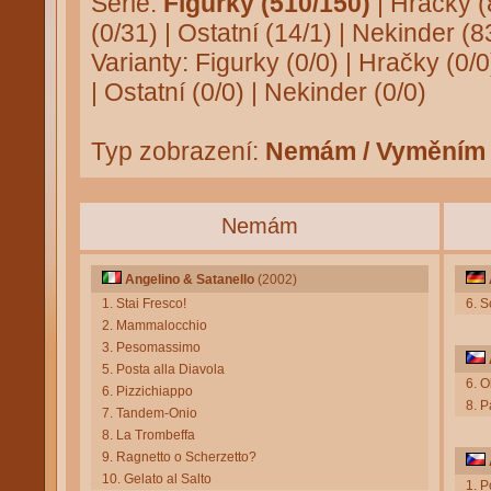
Série:
Figurky (510/150)
|
Hračky (
(0/31)
|
Ostatní (14/1)
|
Nekinder (8
Varianty:
Figurky (0/0)
|
Hračky (0/0
|
Ostatní (0/0)
|
Nekinder (0/0)
Typ zobrazení:
Nemám / Vyměním
Nemám
Angelino & Satanello
(2002)
1. Stai Fresco!
6. S
2. Mammalocchio
3. Pesomassimo
5. Posta alla Diavola
6. O
6. Pizzichiappo
8. 
7. Tandem-Onio
8. La Trombeffa
9. Ragnetto o Scherzetto?
10. Gelato al Salto
1. P