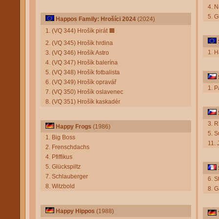
4. N
5. G
Happos Family: Hrošíci 2024
(2024)
1. (VQ 344) Hrošík pirát
🟫
2. (VQ 345) Hrošík hrdina
1. H
3. (VQ 346) Hrošík Astro
4. (VQ 347) Hrošík balerína
5. (VQ 348) Hrošík fotbalista
6. (VQ 349) Hrošík opravář
1. 
7. (VQ 350) Hrošík oslavenec
8. (VQ 351) Hrošík kaskadér
3. R
Happy Frogs
(1986)
5. S
1. Big Boss
11. 
2. Frenschdachs
4. Pfiffikus
5. Glückspiltz
7. Schlauberger
6. S
8. Witzbold
8. 
Happy Hippos
(1988)