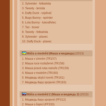
2. Sylvester - fotbalista
3. Tweety - tenista
4. Daffy Duck - vzpěrač
5. Bugs Bunny - sprinter
6. Lola Bunny - lukostřelec
7. Taz - boxer
8. Tweety - fotbalista
9. Sylvester - plavec
10. Daffy Duck - plavec
Máša a medvěd (Маша и медведь)
(2013)
1. Маша v zimním (TR157)
2. Маша ruce roztažené (TR158)
3. Маша pravá ruka nahoře (TR159)
4. Маша v modrém (TR160)
5. Медведь stojící rovně (TR161)
7. Медведь tlapy spojené (TR163)
Máša a medvěd 2 (Маша и медведь 2)
(2015)
1. Медведь tlapy spojené (FF312)
2. Маша s čepicí (FF333)