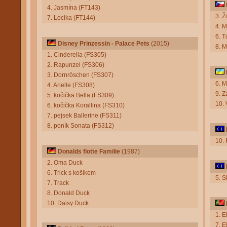
4. Jasmína (FT143)
3. Ž
7. Locika (FT144)
4. M
6. 
Disney Prinzessin - Palace Pets
(2015)
8. M
1. Cinderella (FS305)
2. Rapunzel (FS306)
3. Dornröschen (FS307)
6. 
4. Arielle (FS308)
9. Z
5. kočička Bella (FS309)
10.
6. kočička Korallina (FS310)
7. pejsek Ballerine (FS311)
8. poník Sonata (FS312)
10. 
Donalds flotte Familie
(1987)
2. Oma Duck
6. Trick s košíkem
5. 
7. Track
8. Donald Duck
10. Daisy Duck
1. E
7. E