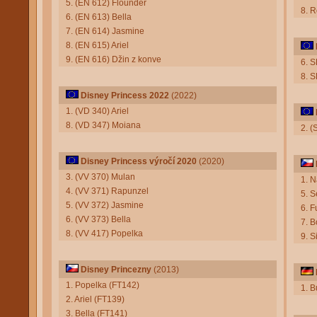
5. (EN 612) Flounder
8. 
6. (EN 613) Bella
7. (EN 614) Jasmine
8. (EN 615) Ariel
9. (EN 616) Džin z konve
6. 
8. 
Disney Princess 2022
(2022)
1. (VD 340) Ariel
8. (VD 347) Moiana
2. (
Disney Princess výročí 2020
(2020)
3. (VV 370) Mulan
1. 
4. (VV 371) Rapunzel
5. S
5. (VV 372) Jasmine
6. F
6. (VV 373) Bella
7. B
8. (VV 417) Popelka
9. 
Disney Princezny
(2013)
1. Popelka (FT142)
1. 
2. Ariel (FT139)
3. Bella (FT141)