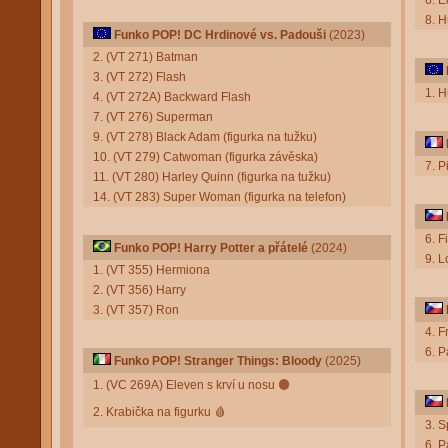
6. 
8. 
Funko POP! DC Hrdinové vs. Padouši
(2023)
2. (VT 271) Batman
3. (VT 272) Flash
1. 
4. (VT 272A) Backward Flash
7. (VT 276) Superman
9. (VT 278) Black Adam (figurka na tužku)
10. (VT 279) Catwoman (figurka závěska)
7. P
11. (VT 280) Harley Quinn (figurka na tužku)
14. (VT 283) Super Woman (figurka na telefon)
6. F
Funko POP! Harry Potter a přátelé
(2024)
9. 
1. (VT 355) Hermiona
2. (VT 356) Harry
3. (VT 357) Ron
4. F
6. P
Funko POP! Stranger Things: Bloody
(2025)
1. (VC 269A) Eleven s krví u nosu
🟤
2. Krabička na figurku
🩸
3. 
6. P