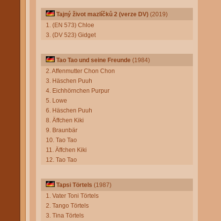
Tajný život mazlíčků 2 (verze DV)
(2019)
1. (EN 573) Chloe
3. (DV 523) Gidget
Tao Tao und seine Freunde
(1984)
2. Affenmutter Chon Chon
3. Häschen Puuh
4. Eichhörnchen Purpur
5. Lowe
6. Häschen Puuh
8. Äffchen Kiki
9. Braunbär
10. Tao Tao
11. Äffchen Kiki
12. Tao Tao
Tapsi Törtels
(1987)
1. Vater Toni Törtels
2. Tango Törtels
3. Tina Törtels