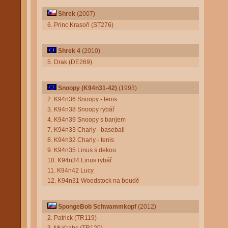
Shrek
(2007)
6. Princ Krasoň (ST276)
Shrek 4
(2010)
5. Drak (DE269)
Snoopy (K94n31-42)
(1993)
2. K94n36 Snoopy - tenis
3. K94n38 Snoopy rybář
4. K94n39 Snoopy s banjem
7. K94n33 Charly - baseball
8. K94n32 Charly - tenis
9. K94n35 Linus s dekou
10. K94n34 Linus rybář
11. K94n42 Lucy
12. K94n31 Woodstock na boudě
SpongeBob Schwammkopf
(2012)
2. Patrick (TR119)