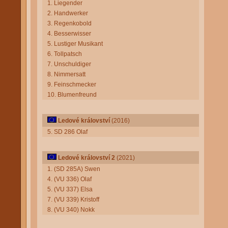
1. Liegender
2. Handwerker
3. Regenkobold
4. Besserwisser
5. Lustiger Musikant
6. Tollpatsch
7. Unschuldiger
8. Nimmersatt
9. Feinschmecker
10. Blumenfreund
Ledové království
(2016)
5. SD 286 Olaf
Ledové království 2
(2021)
1. (SD 285A) Swen
4. (VU 336) Olaf
5. (VU 337) Elsa
7. (VU 339) Kristoff
8. (VU 340) Nokk