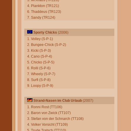
3. Mr.Krabs (TR120)
4. Plankton (TR121)
6. Thaddeus (TR123)
7. Sandy (TR124)
Sporty Chicks
(2006)
1. Volley (S-P-1)
2. Bungee-Chick (S-P-2)
3. Kicki (S-P-3)
4. Cano (S-P-4)
5. Chicko (S-P-5)
6. Rolli (S-P-6)
7. Wheely (S-P-7)
8. Surfi (S-P-8)
9. Loopy (S-P-9)
Strand-Nasen im Club Urlaub
(2007)
1. Ronni Rost (TT106)
2. Baron von Zwick (TT107)
3. Stefan von der Schnarch (TT108)
4. Volker Vorsicht (TT109)
5. Trude Tratsch (TT110)