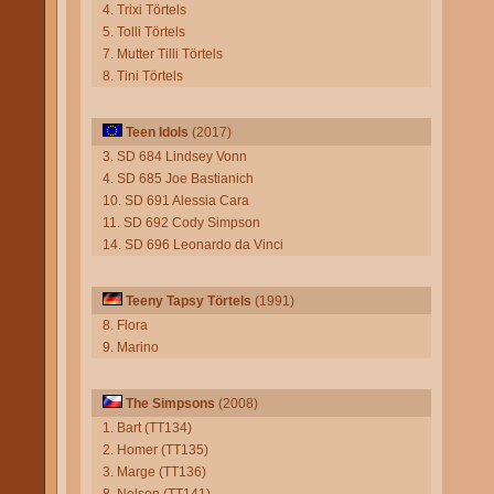
4. Trixi Törtels
5. Tolli Törtels
7. Mutter Tilli Törtels
8. Tini Törtels
Teen Idols
(2017)
3. SD 684 Lindsey Vonn
4. SD 685 Joe Bastianich
10. SD 691 Alessia Cara
11. SD 692 Cody Simpson
14. SD 696 Leonardo da Vinci
Teeny Tapsy Törtels
(1991)
8. Flora
9. Marino
The Simpsons
(2008)
1. Bart (TT134)
2. Homer (TT135)
3. Marge (TT136)