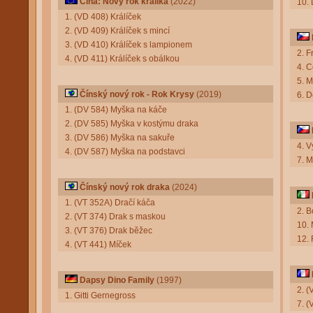
Čína: Nový rok králíka
(2022)
10. 
1. (VD 408) Králíček
2. (VD 409) Králíček s mincí
3. (VD 410) Králíček s lampionem
2. F
4. (VD 411) Králíček s obálkou
4. 
5. 
Čínský nový rok - Rok Krysy
(2019)
6. 
1. (DV 584) Myška na káče
2. (DV 585) Myška v kostýmu draka
3. (DV 586) Myška na sakuře
4. 
4. (DV 587) Myška na podstavci
7. 
Čínský nový rok draka
(2024)
1. (VT 352A) Dračí káča
2. 
2. (VT 374) Drak s maskou
10. 
3. (VT 376) Drak běžec
12. 
4. (VT 441) Míček
Dapsy Dino Family
(1997)
2. 
1. Gitti Gernegross
7. (