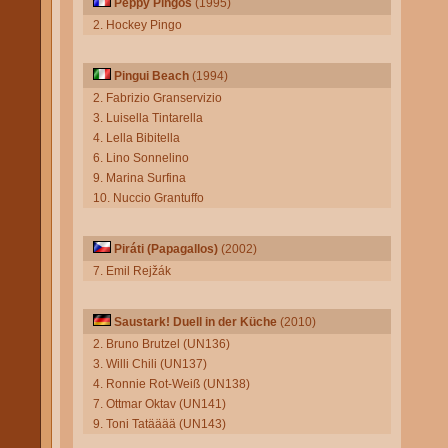
Peppy Pingos
(1995)
2. Hockey Pingo
Pingui Beach
(1994)
2. Fabrizio Granservizio
3. Luisella Tintarella
4. Lella Bibitella
6. Lino Sonnelino
9. Marina Surfina
10. Nuccio Grantuffo
Piráti (Papagallos)
(2002)
7. Emil Rejžák
Saustark! Duell in der Küche
(2010)
2. Bruno Brutzel (UN136)
3. Willi Chili (UN137)
4. Ronnie Rot-Weiß (UN138)
7. Ottmar Oktav (UN141)
9. Toni Tatääää (UN143)