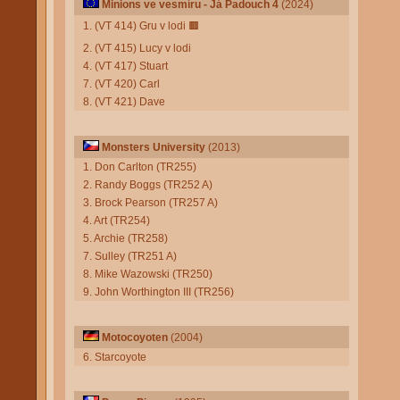
Minions ve vesmíru - Já Padouch 4
(2024)
1. (VT 414) Gru v lodi
🟫
2. (VT 415) Lucy v lodi
4. (VT 417) Stuart
7. (VT 420) Carl
8. (VT 421) Dave
Monsters University
(2013)
1. Don Carlton (TR255)
2. Randy Boggs (TR252 A)
3. Brock Pearson (TR257 A)
4. Art (TR254)
5. Archie (TR258)
7. Sulley (TR251 A)
8. Mike Wazowski (TR250)
9. John Worthington III (TR256)
Motocoyoten
(2004)
6. Starcoyote