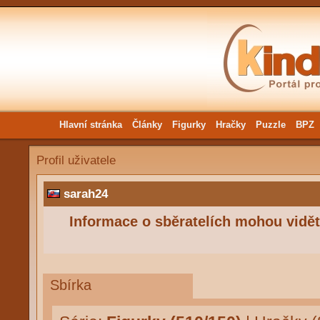
Hlavní stránka
Články
Figurky
Hračky
Puzzle
BPZ
Profil uživatele
sarah24
Informace o sběratelích mohou vidět 
Sbírka