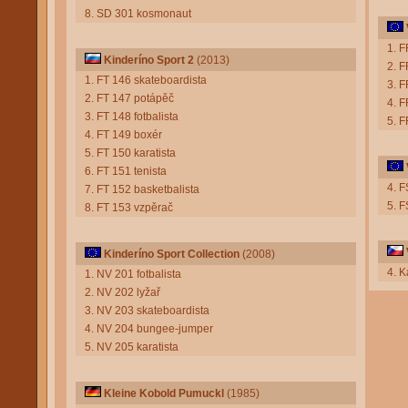
8. SD 301 kosmonaut
1. F
Kinderíno Sport 2
(2013)
2. F
1. FT 146 skateboardista
3. F
2. FT 147 potápěč
4. F
3. FT 148 fotbalista
5. F
4. FT 149 boxér
5. FT 150 karatista
6. FT 151 tenista
4. F
7. FT 152 basketbalista
5. 
8. FT 153 vzpěrač
Kinderíno Sport Collection
(2008)
4. 
1. NV 201 fotbalista
2. NV 202 lyžař
3. NV 203 skateboardista
4. NV 204 bungee-jumper
5. NV 205 karatista
Kleine Kobold Pumuckl
(1985)