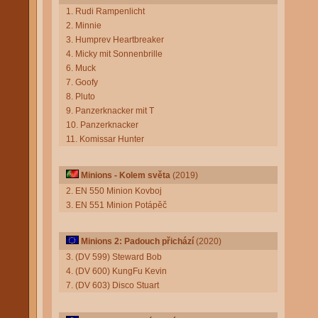
1. Rudi Rampenlicht
2. Minnie
3. Humprev Heartbreaker
4. Micky mit Sonnenbrille
6. Muck
7. Goofy
8. Pluto
9. Panzerknacker mit T
10. Panzerknacker
11. Komissar Hunter
Minions - Kolem světa
(2019)
2. EN 550 Minion Kovboj
3. EN 551 Minion Potápěč
Minions 2: Padouch přichází
(2020)
3. (DV 599) Steward Bob
4. (DV 600) KungFu Kevin
7. (DV 603) Disco Stuart