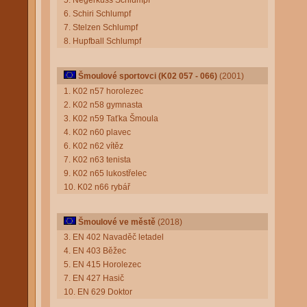
5. Negerkuss Schlumpf
6. Schiri Schlumpf
7. Stelzen Schlumpf
8. Hupfball Schlumpf
Šmoulové sportovci (K02 057 - 066)
(2001)
1. K02 n57 horolezec
2. K02 n58 gymnasta
3. K02 n59 Taťka Šmoula
4. K02 n60 plavec
6. K02 n62 vítěz
7. K02 n63 tenista
9. K02 n65 lukostřelec
10. K02 n66 rybář
Šmoulové ve městě
(2018)
3. EN 402 Navaděč letadel
4. EN 403 Běžec
5. EN 415 Horolezec
7. EN 427 Hasič
10. EN 629 Doktor