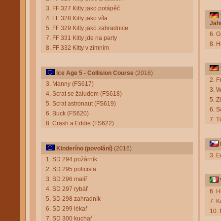
3. FF 327 Kitty jako potápěč
4. FF 328 Kitty jako víla
Jah
5. FF 329 Kitty jako zahradnice
6. G
7. FF 331 Kitty jde na party
8. H
8. FF 332 Kitty v zimním
Ice Age 5 - Collision Course
(2016)
2. F
3. Manny (FS617)
3. W
4. Scrat se žaludem (FS618)
5. 
5. Scrat astronaut (FS619)
6. 
6. Buck (FS620)
7. T
8. Crash a Eddie (FS622)
Kinderíno (povolání)
(2016)
3. 
1. SD 294 požárník
2. SD 295 policista
3. SD 296 malíř
4. SD 297 rybář
6. 
5. SD 298 zahradník
7. K
6. SD 299 lékař
10.
7. SD 300 kuchař