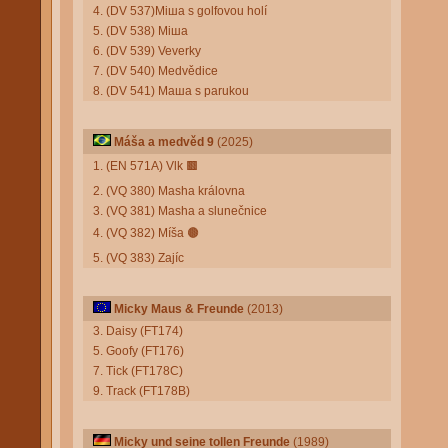
4. (DV 537)Мiша s golfovou holí
5. (DV 538) Мiша
6. (DV 539) Veverky
7. (DV 540) Medvědice
8. (DV 541) Маша s parukou
Máša a medvěd 9
(2025)
1. (EN 571A) Vlk
🟫
2. (VQ 380) Masha královna
3. (VQ 381) Masha a slunečnice
4. (VQ 382) Míša
🟤
5. (VQ 383) Zajíc
Micky Maus & Freunde
(2013)
3. Daisy (FT174)
5. Goofy (FT176)
7. Tick (FT178C)
9. Track (FT178B)
Micky und seine tollen Freunde
(1989)