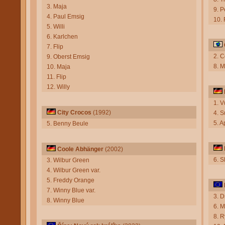
3. Maja
9. P
4. Paul Emsig
10. 
5. Willi
6. Karlchen
7. Flip
2. C
9. Oberst Emsig
8. 
10. Maja
11. Flip
12. Willy
1. 
City Crocos
(1992)
4. 
5. A
5. Benny Beule
Coole Abhänger
(2002)
6. S
3. Wilbur Green
4. Wilbur Green var.
5. Freddy Orange
7. Winny Blue var.
3. 
8. Winny Blue
6. 
8. 