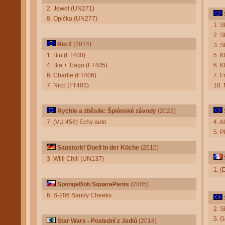
2. Jewel (UN271)
8. Opička (UN277)
1. 
2. 
Rio 2
(2014)
3. S
1. Blu (FT400)
5. K
4. Bia + Tiago (FT405)
6. K
6. Charlie (FT406)
7. F
7. Nico (FT403)
10.
Rychle a zběsile: Špiónské závody
(2022)
7. (VU 458) Echy auto
4. A
5. P
Saustark! Duell in der Küche
(2010)
3. Willi Chili (UN137)
1. 
SpongeBob SquarePants
(2005)
6. S-206 Sandy Cheeks
2. S
5. 
Star Wars - Poslední z Jediů
(2018)