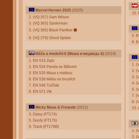
Marvel Heroes 2025
(2025)
10. 
2. (VQ 357) Sam Wilson
3. (VQ 363) Spiderman
5. (VQ 365) Black Panther
⬛
5. 
8. (VQ 379) Ghost Spider
6. 
Máša a medvěd 6 (Маша и медведь 6)
(2019)
1. EN 533 Zajíc
1. 
2. EN 534 Panda se štětcem
2. (
3. EN 535 Мiша s malbou
3. (
6. EN 538 Máša na bruslích
4. (
7. EN 548 Tučňák
5. (
8. EN 571 Vlk
7. 
8. (
Micky Maus & Freunde
(2013)
15.
3. Daisy (FT174)
5. Goofy (FT176)
9. Track (FT178B)
1. (
2. (