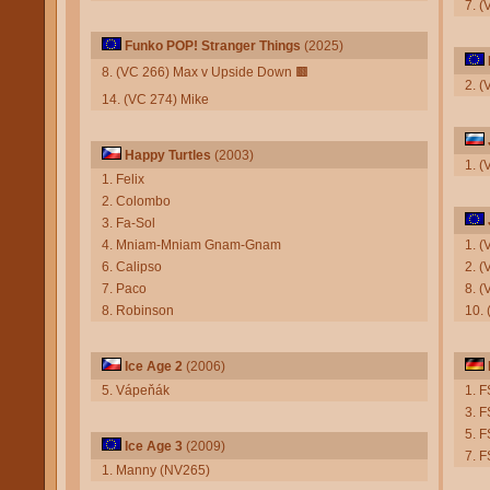
7. 
Funko POP! Stranger Things
(2025)
8. (VC 266) Max v Upside Down
🟫
2. (
14. (VC 274) Mike
Happy Turtles
(2003)
1. (
1. Felix
2. Colombo
3. Fa-Sol
4. Mniam-Mniam Gnam-Gnam
1. (
6. Calipso
2. (
7. Paco
8. 
8. Robinson
10.
Ice Age 2
(2006)
5. Vápeňák
1. 
3. F
5. 
Ice Age 3
(2009)
7. 
1. Manny (NV265)