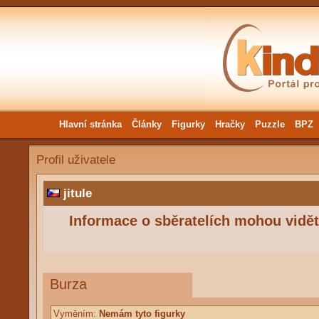
Hlavní stránka
Články
Figurky
Hračky
Puzzle
BPZ
Profil uživatele
jitule
Informace o sběratelích mohou vidět 
Burza
Vyměním:
Nemám tyto figurky