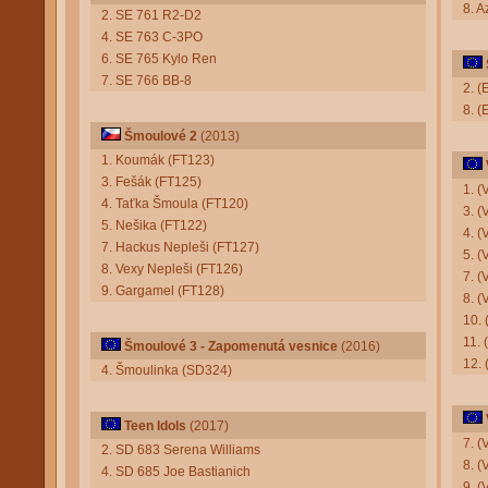
8. A
2. SE 761 R2-D2
4. SE 763 C-3PO
6. SE 765 Kylo Ren
7. SE 766 BB-8
2. 
8. 
Šmoulové 2
(2013)
1. Koumák (FT123)
3. Fešák (FT125)
1. (
4. Taťka Šmoula (FT120)
3. 
5. Nešika (FT122)
4. (
7. Hackus Nepleši (FT127)
5. (
8. Vexy Nepleši (FT126)
7. (
9. Gargamel (FT128)
8. (
10.
11. 
Šmoulové 3 - Zapomenutá vesnice
(2016)
12. 
4. Šmoulinka (SD324)
Teen Idols
(2017)
7. 
2. SD 683 Serena Williams
8. 
4. SD 685 Joe Bastianich
9. (