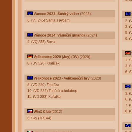
Vánoce 2023: Štědrý večer
(2023)
6. (VT 245) Santa s pytlem
2. (
3. (
5. 
Vánoce 2024: Vánoční girlanda
(2024)
6. (
4. (VQ 255) Sova
Velikonoce 2020 (Joy) (DV)
(2020)
1. S
8. (DV 520) Králíček
3. S
6. 
Velikonoce 2023 - Velikonoční hry
(2023)
8. (VD 280) Žabička
10. (VD 282) Zajíček a hulahop
3. (
11. (VD 283) Kuřátko
6. (
7. 
8. 
WinX Club
(2012)
6. Sky (TR144)