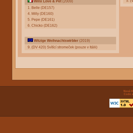
5. (
Winx Love & Pet
(2009)
1. Belle (DE157)
4. Milly (DE160)
5. Pepe (DE161)
6. Chicko (DE162)
Witzige Weihnachtswirbler
(2019)
9. (DV 420) Svítící stromeček (pouze v Itálii)
Nová K
Code a