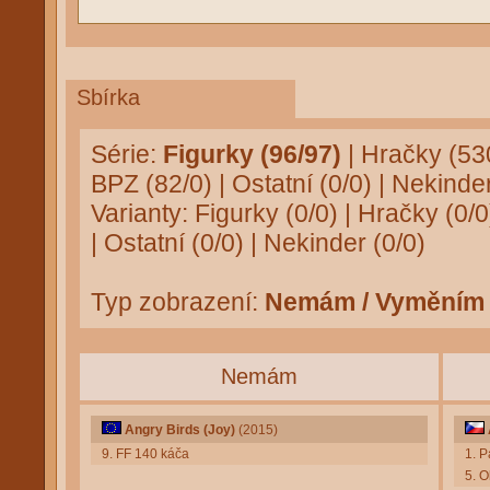
Sbírka
Série:
Figurky (96/97)
|
Hračky (53
BPZ (82/0)
|
Ostatní (0/0)
|
Nekinder
Varianty:
Figurky (0/0)
|
Hračky (0/0
|
Ostatní (0/0)
|
Nekinder (0/0)
Typ zobrazení:
Nemám / Vyměním
Nemám
Angry Birds (Joy)
(2015)
9. FF 140 káča
1. 
5. O