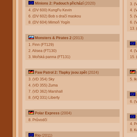
Minions 2: Padouch přichází
(2020)
3. (
4. (DV 600) KungFu Kevin
4. (
6. (DV 602) Bob s dračí maskou
5. (
8. (DV 604) Mimoň Yogín
6. (
13.
Monsters & Pirates 2
(2013)
1. Finn (FT129)
2. Alisea (FT130)
4. 
3. Mořská panna (FT131)
15.
Paw Patrol 2: Tlapky jsou zpět
(2024)
3. (VD 354) Sky
5. I
4. (VD 355) Zuma
7. (VD 362) Marshall
8. (VQ 331) Liberty
6. (
Polar Express
(2004)
8. Průvodčí
4. P
8. 
Rio
(2011)