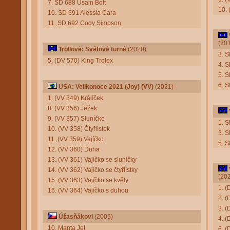
7. SD 688 Usain Bolt
10.
10. SD 691 Alessia Cara
11. SD 692 Cody Simpson
(20
Trollové: Světové turné
(2020)
3. S
5. (DV 570) King Trolex
4. 
5. 
6. S
USA: Velikonoce 2021 (Joy) (VV)
(2021)
1. (VV 349) Králíček
8. (VV 356) Ježek
9. (VV 357) Sluníčko
1. S
10. (VV 358) Čtyřlístek
3. 
11. (VV 359) Vajíčko
5. S
12. (VV 360) Duha
13. (VV 361) Vajíčko se sluníčky
14. (VV 362) Vajíčko se čtyřlístky
(20
15. (VV 363) Vajíčko se květy
1. 
16. (VV 364) Vajíčko s duhou
2. (
3. (
Úžasňákovi
(2005)
4. (
10. Manta Jet
6. (