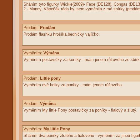
Sháním tyto figurky Wickie(2009)- Faxe (DE128), Congas (DE1
2 - Manny, Vápeňák ráda by jsem vyměnila z mé sbírky (prodám
Prodám:
Prodám
Prodám flashku hrošíka,bedničky vajíčko.
Vyměním:
Výměna
Vyměním postavičky za koníky - mám jenom růžového ze sbírky 
Prodám:
Little pony
Vyměním dvě holky za poníky - mám jenom růžového.
Prodám:
Výměna
Vyměním My little Pony postavičky za poníky - fialový a žlutý.
Vyměním:
My little Pony
Sháním dva poníky žlutého a fialového - vyměním za jinou figurk