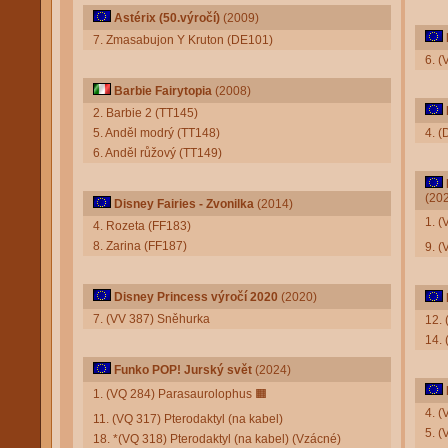
Astérix (50.výročí)
(2009)
7. Zmasabujon Y Kruton (DE101)
6. (
Barbie Fairytopia
(2008)
2. Barbie 2 (TT145)
5. Anděl modrý (TT148)
4. 
6. Anděl růžový (TT149)
(20
Disney Fairies - Zvonilka
(2014)
1. 
4. Rozeta (FF183)
8. Zarina (FF187)
9. 
Disney Princess výročí 2020
(2020)
7. (VV 387) Sněhurka
12.
14. 
Funko POP! Jurský svět
(2024)
1. (VQ 284) Parasaurolophus
🟧
4. 
11. (VQ 317) Pterodaktyl (na kabel)
5. 
18. *(VQ 318) Pterodaktyl (na kabel) (Vzácné)