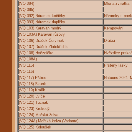
(VQ 084)
Mlsná zvířátka
(VQ 085)
(VQ 092) Náramek kočičky
Náramky s pac
(VQ 093) Náramek tlapičky
(VQ 103) Karavan modrý
Kempování
(VQ 103A) Karavan růžový
(VQ 106) Dráček Červínek
Dráčci
(VQ 107) Dráček Zlatokřídlík
(VQ 108) Hvězdička
Hvězdice prska
(VQ 108A)
(VQ 115)
Prsteny lásky
(VQ 116)
(VQ 117) Pštros
Natoons 2024: 
(VQ 118) Skunk
(VQ 119) Králík
(VQ 120) Lvíče
(VQ 121) Tučňák
(VQ 123) Krokodýl
(VQ 124) Mořská želva
(VQ 124A) Mořská želva (Varianta)
(VQ 125) Koloušek