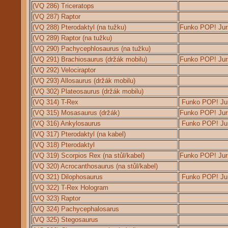
(VQ 286) Triceratops
(VQ 287) Raptor
(VQ 288) Pterodaktyl (na tužku)
Funko POP! Jur
(VQ 289) Raptor (na tužku)
(VQ 290) Pachycephlosaurus (na tužku)
(VQ 291) Brachiosaurus (držák mobilu)
Funko POP! Jur
(VQ 292) Velociraptor
(VQ 293) Allosaurus (držák mobilu)
(VQ 302) Plateosaurus (držák mobilu)
(VQ 314) T-Rex
Funko POP! Ju
(VQ 315) Mosasaurus (držák)
Funko POP! Jur
(VQ 316) Ankylosaurus
Funko POP! Ju
(VQ 317) Pterodaktyl (na kabel)
(VQ 318) Pterodaktyl
(VQ 319) Scorpios Rex (na stůl/kabel)
Funko POP! Jur
(
VQ 320) Acrocanthosaurus (na stůl/kabel)
(VQ 321) Dilophosaurus
Funko POP! Ju
(VQ 322) T-Rex Hologram
(VQ 323) Raptor
(VQ 324) Pachycephalosarus
(VQ 325) Stegosaurus