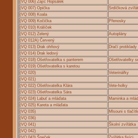
(VQ 006) Zajíc Hopsálek
(VQ 007) Opička
Srdíčková zvířá
(VQ 008) Koala
(VQ 009) Kočička
Přenosky
(VQ 010) Králíček
(VQ 012) Zelený
Autoplány
(VQ 012A) Červený
(VQ 013) Drak ohňový
Dračí protiklady
(VQ 014) Drak ledový
(VQ 018) Ošetřovatelka s panterem
Ošetřovatelky s
(VQ 019) Ošetřovatelka s karetou
(VQ 020)
Veterinářky
(VQ 021)
(VQ 022) Ošetřovatelka Klára
Vete-holky
(VQ 023) Ošetřovatelka Sára
(VQ 024) Labuť a mláďata
Maminka a mláď
(VQ 025) Kareta a mláďata
(VQ 035)
Mlsouni s tlačí
(VQ 036)
(VQ 041)
Školní zvířátka
(VQ 042)
(VQ 043) Šneček
Zvířátka fixíci