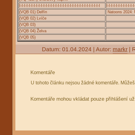
I-I-I-I-I-I-I-I-I-I-I-I-I-I-I-I-I-I-I-I-I-I-I-I-I-I-I-I-I-I-I-I-I-I
I-I-I-I-I-I-I-I-I-I-I-I
(VQB 01) Delfín
Natoons 2024:
(VQB 02) Lvíče
(VQB 03)
(VQB 04) Želva
(VQB 05)
Datum: 01.04.2024 | Autor:
markr
| 
Komentáře
U tohoto článku nejsou žádné komentáře. Můžeš 
Komentáře mohou vkládat pouze přihlášení už