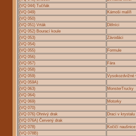
(VQ 044) Tučňák
(VQ 049)
Kámoši malíři
(VQ 050)
(VQ 051) Vrták
Dělníci
(VQ 052) Bourací koule
(VQ 053)
Závodáci
(VQ 054)
(VQ 055)
Formule
(VQ 056)
(VQ 057)
Fára
(VQ 058)
(VQ 059)
Vysokozdvižné 
(VQ 059A)
(VQ 063)
MonsterTrucky
(VQ 064)
(VQ 069)
Motorky
(VQ 070)
(VQ 076) Ohnivý drak
Draci v krystalu
(VQ 076A) Červený drak
(VQ 078)
Kočičí naušnice
(VQ 078B)