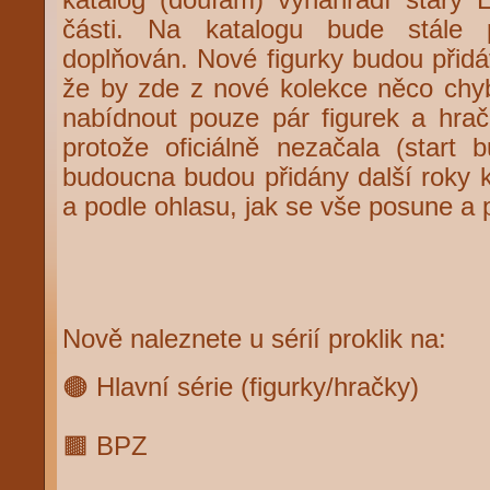
části. Na katalogu bude stále 
doplňován. Nové figurky budou přidá
že by zde z nové kolekce něco ch
nabídnout pouze pár figurek a hr
protože oficiálně nezačala (start
budoucna budou přidány další roky k
a podle ohlasu, jak se vše posune a 
Nově naleznete u sérií proklik na:
🟤 Hlavní série (figurky/hračky)
🟫 BPZ