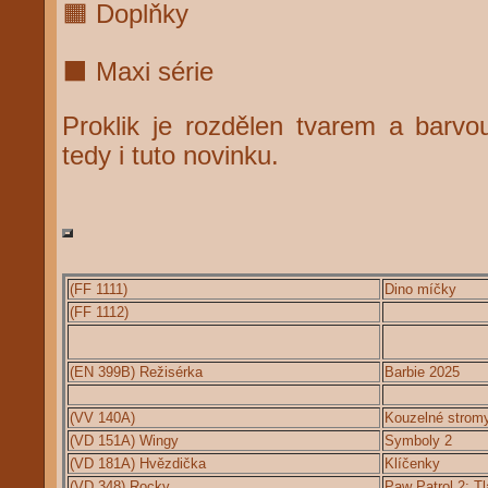
🟧 Doplňky
⬛ Maxi série
Proklik je rozdělen tvarem a barvou
tedy i tuto novinku.
(FF 1111)
Dino míčky
(FF 1112)
(EN 399B) Režisérka
Barbie 2025
(VV 140A)
Kouzelné strom
(VD 151A) Wingy
Symboly 2
(VD 181A) Hvězdička
Klíčenky
(VD 348) Rocky
Paw Patrol 2: Tl