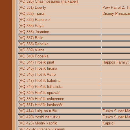
(VQ 326) Chasmosaurus (na kabel)
(VQ 331) Liberty
Paw Patrol 2: Tl
(VQ 332) Tiana
Disney Princezn
(VQ 333) Rapunzel
(VQ 335) Raya
(VQ 336) Jasmine
(VQ 337) Belle
(VQ 338) Rebelka
(VQ 339) Viana
(VQ 340) Popelka
(VQ 344) Hrošík pirát
Happos Family: 
(VQ 345) Hrošík hrdina
(VQ 346) Hrošík Astro
(VQ 347) Hrošík balerína
(VQ 348) Hrošík fotbalista
(VQ 349) Hrošík opravář
(VQ 350) Hrošík oslavenec
(VQ 351) Hrošík kaskadér
(VQ 414) Luigi na tužku
Funko Super Ma
(VQ 420) Yoshi na tužku
Funko Super Ma
(VQ 425) Modrý kapřík
Kapříci
(VQ 425A) Oranžový kapřík