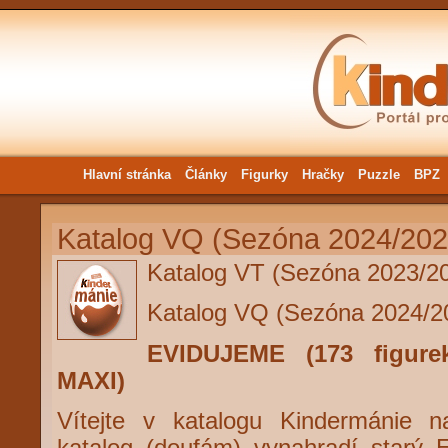
Hlavní stránka
Články
Figurky
Hračky
Puzzle
BPZ
Katalog VQ (Sezóna 2024/202
Katalog VT (Sezóna 2023/2
Katalog VQ (Sezóna 2024/2
EVIDUJEME (173 figurek
MAXI)
Vítejte v katalogu Kindermánie 
katalog (doufám) vynahradí starý 