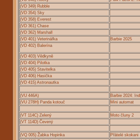
(VD 349) Rubble
(VD 354) Sky
(VD 358) Everest
(VD 361) Chase
(VD 362) Marshall
(VD 401) Veterinářka
Barbie 2025
(VD 402) Balerína
(VD 403) Vědkyně
(VD 404) Pilotka
(VD 405) Stavitelka
(VD 406) Hasička
(VD 415) Astronautka
(VU 446A)
Barbie 2024: Ind
(VU 278H) Panda kotouč
Mini automat
(VT 114C) Zelený
Moto čluny 2
(VT 114D) Čevený
(VQ 005) Žabka Hopinka
Přátelé skokani