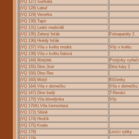
(VQ 127) Surikata
(VQ 128) Labuť
(VQ 129) Veverka
(VQ 130) Tapír
(VQ 131) Lední medvídě
(VQ 135) Zelený foťák
Fotoaparáty 2
(VQ 136) Hnědý foťák
(VQ 137) Víla v květu modrá
Víly v květu
(VQ 138) Víla v květu fialová
(VQ 144) Motýlek
Prstýnky vytlač
(VQ 155) Dino 3cer
Dino káry 2
(VQ 156) Dino Rex
(VQ 160) Motýl
Klíčenky
(VQ 164) Víla v domečku
Víla v domečku
(VQ 147) Dino šedý
T-Rexáci
(VQ 170) Víla blondýnka
Víly
(VQ 170A) Víla černovlasá
(VQ 172) Slůně
(VQ 174) Hrošík
(VQ 175) Koala
(VQ 178)
Lovící rybky
(VQ 179)