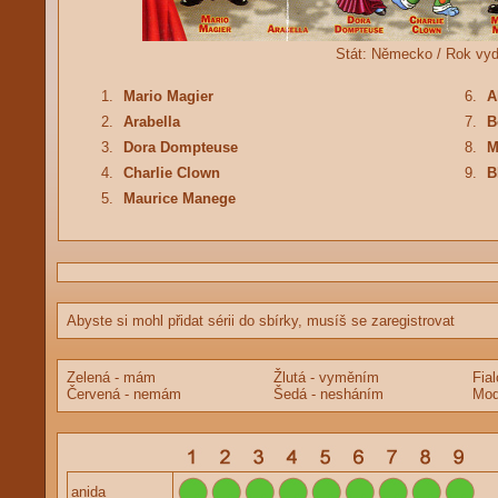
Stát:
Německo /
Rok vy
1.
Mario Magier
6.
A
2.
Arabella
7.
B
3.
Dora Dompteuse
8.
M
4.
Charlie Clown
9.
B
5.
Maurice Manege
Abyste si mohl přidat sérii do sbírky, musíš se zaregistrovat
Zelená - mám
Žlutá - vyměním
Fia
Červená - nemám
Šedá - nesháním
Mod
anida