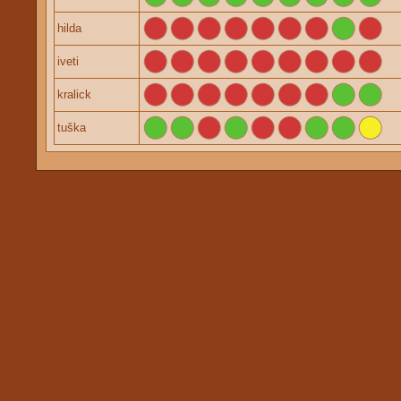
hilda
iveti
kralick
tuška