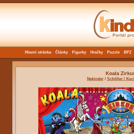
Hlavní stránka
Články
Figurky
Hračky
Puzzle
BPZ
Koala Zirku
Nekinder
/
Schöller / Ku