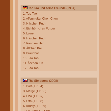
Tao Tao und seine Freunde
(1984)
1. Tao Tao
2. Affenmutter Chon Chon
3. Häschen Puuh
4. Eichhörnchen Purpur
5. Lowe
6. Häschen Puuh
7. Pandamutter
8. Äffchen Kiki
9. Braunbär
10. Tao Tao
11. Äffchen Kiki
12. Tao Tao
The Simpsons
(2008)
1. Bart (TT134)
3. Marge (TT136)
4. Lisa (TT137)
5. Otto (TT138)
6. Krusty (TT139)