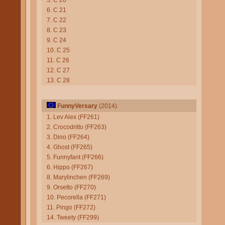
5. C 20
6. C 21
7. C 22
8. C 23
9. C 24
10. C 25
11. C 26
12. C 27
13. C 28
FunnyVersary
(2014)
1. Lev Alex (FF261)
2. Crocodritto (FF263)
3. Dino (FF264)
4. Ghost (FF265)
5. Funnyfant (FF266)
6. Hippo (FF267)
8. Marylinchen (FF269)
9. Orsetto (FF270)
10. Pecorella (FF271)
11. Pingo (FF272)
14. Tweety (FF299)