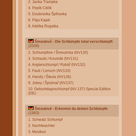
2. Janka Trampka
4. Pepík Ciklík
5. Doubravka Šplhavka
6. Pája Kajak
8. Adélka Rogalka
Šmoulové - Die Schlümpfe total verschlumpft
(2008)
2. Schlumpfine / Šmoulinka (NV130)
3. Schlaubi / Koumák (NV131)
4. Anglerschlumpf / Rybář (NV132)
5. Fauli / Lenoch (NV133)
8. Handy / Šikula (NV136)
9. Jokey / Šprýmař (NV137)
10. Geburtstagsschlumpf (NV 137) Special Edition
(DE)
Šmoulové - Erkennst du deinen Schlümpfe
(1983)
1. Schwatz Schlumpf
2. Nachtwachter
3. Musikus