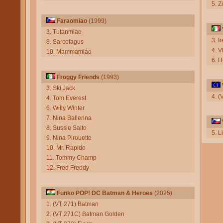
5. 
Faraomiao
(1999)
3. Tutanmiao
3. I
8. Sarcofagus
4. V
10. Mammamiao
6. 
Froggy Friends
(1993)
3. Ski Jack
4. 
4. Tom Everest
6. Willy Winter
7. Nina Ballerina
8. Sussie Salto
5. L
9. Nina Pirouette
10. Mr. Rapido
11. Tommy Champ
12. Fred Freddy
Funko POP! DC Batman & Heroes
(2025)
1. (VT 271) Batman
2. (VT 271C) Batman Golden