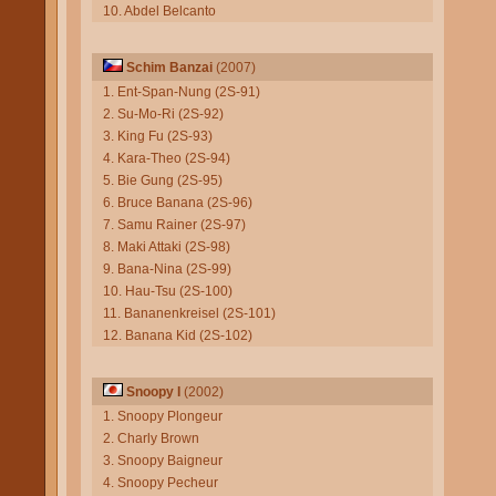
10. Abdel Belcanto
Schim Banzai
(2007)
1. Ent-Span-Nung (2S-91)
2. Su-Mo-Ri (2S-92)
3. King Fu (2S-93)
4. Kara-Theo (2S-94)
5. Bie Gung (2S-95)
6. Bruce Banana (2S-96)
7. Samu Rainer (2S-97)
8. Maki Attaki (2S-98)
9. Bana-Nina (2S-99)
10. Hau-Tsu (2S-100)
11. Bananenkreisel (2S-101)
12. Banana Kid (2S-102)
Snoopy I
(2002)
1. Snoopy Plongeur
2. Charly Brown
3. Snoopy Baigneur
4. Snoopy Pecheur