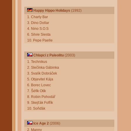
Happy Hippo Holidays
(1992)
1. Charly Bar
3. Dino Dollar
4. Nino S.O.S
6. Silvie Siesta
10. Pepe Paelle
Chlapci z Paleolitu
(2003)
1. Technikus
2. Slečínka Gábinka
3. Svalík Dobráček
5. Objevitel Kája
6. Borec Lovec
7. Šéfík Otík
8. Robin Pohodář
9. Skejťák Fofřík
10. Soňďák
Ice Age 2
(2006)
2. Manny