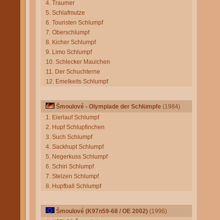
4. Traumer
5. Schlafmutze
6. Touristen Schlumpf
7. Oberschlumpf
8. Kicher Schlumpf
9. Limo Schlumpf
10. Schlecker Mauichen
11. Der Schuchterne
12. Emelkeits Schlumpf
Šmoulové - Olympiade der Schlümpfe
(1984)
1. Eierlauf Schlumpf
2. Hupf Schlupfinchen
3. Such Schlumpf
4. Sackhupt Schlumpf
5. Negerkuss Schlumpf
6. Schiri Schlumpf
7. Stelzen Schlumpf
8. Hupfball Schlumpf
Šmoulové (K97n59-68 / OE 2002)
(1996)