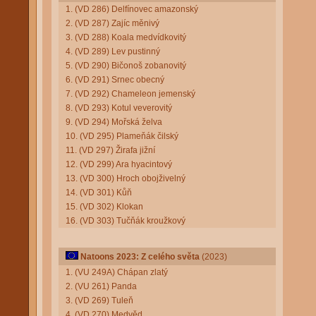
1. (VD 286) Delfínovec amazonský
2. (VD 287) Zajíc měnivý
3. (VD 288) Koala medvídkovitý
4. (VD 289) Lev pustinný
5. (VD 290) Bičonoš zobanovitý
6. (VD 291) Srnec obecný
7. (VD 292) Chameleon jemenský
8. (VD 293) Kotul veverovitý
9. (VD 294) Mořská želva
10. (VD 295) Plameňák čilský
11. (VD 297) Žirafa jižní
12. (VD 299) Ara hyacintový
13. (VD 300) Hroch obojživelný
14. (VD 301) Kůň
15. (VD 302) Klokan
16. (VD 303) Tučňák kroužkový
Natoons 2023: Z celého světa
(2023)
1. (VU 249A) Chápan zlatý
2. (VU 261) Panda
3. (VD 269) Tuleň
4. (VD 270) Medvěd