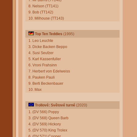
7. Mr Burns (TT140)
8. Nelson (TT141)
9. Bob (TT142)
10. Milhouse (TT143)
Top Ten Teddies
(1995)
1. Leo Leuchte
3. Dicke Backen Beppo
4. Susi Seufzer
5. Karl Kassenfuller
6. Vroni Frahsinn
7. Herbert von Edelweiss
8. Pauken Pauli
9. Berti Beckenbauer
10. Max
Trollové: Světové turné
(2020)
1. (DV 566) Poppy
3. (DV 568) Queen Barb
4. (DV 569) Hickory
5. (DV 570) King Trolex
6. (DV 571) Cooper