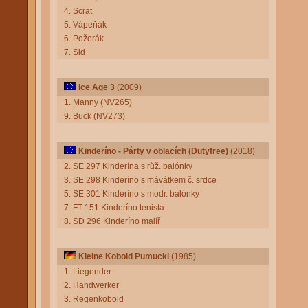
4. Scrat
5. Vápeňák
6. Požerák
7. Sid
Ice Age 3
(2009)
1. Manny (NV265)
9. Buck (NV273)
Kinderíno - Párty v oblacích (Dutyfree)
(2018)
2. SE 297 Kinderína s růž. balónky
3. SE 298 Kinderíno s mávátkem č. srdce
5. SE 301 Kinderíno s modr. balónky
7. FT 151 Kinderíno tenista
8. SD 296 Kinderíno malíř
Kleine Kobold Pumuckl
(1985)
1. Liegender
2. Handwerker
3. Regenkobold