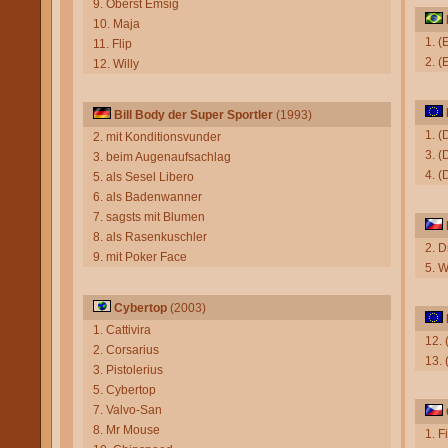
9. Oberst Emsig
10. Maja
1. (
11. Flip
2. 
12. Willy
Bill Body der Super Sportler
(1993)
1. (
2. mit Konditionsvunder
3. 
3. beim Augenaufsachlag
4. 
5. als Sesel Libero
6. als Badenwanner
7. sagsts mit Blumen
8. als Rasenkuschler
2. 
9. mit Poker Face
5. W
Cybertop
(2003)
1. Cattivira
12.
2. Corsarius
13.
3. Pistolerius
5. Cybertop
7. Valvo-San
8. Mr Mouse
1. F