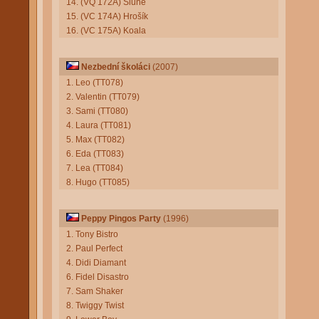
14. (VQ 172A) Slůně
15. (VC 174A) Hrošík
16. (VC 175A) Koala
Nezbední školáci
(2007)
1. Leo (TT078)
2. Valentin (TT079)
3. Sami (TT080)
4. Laura (TT081)
5. Max (TT082)
6. Eda (TT083)
7. Lea (TT084)
8. Hugo (TT085)
Peppy Pingos Party
(1996)
1. Tony Bistro
2. Paul Perfect
4. Didi Diamant
6. Fidel Disastro
7. Sam Shaker
8. Twiggy Twist