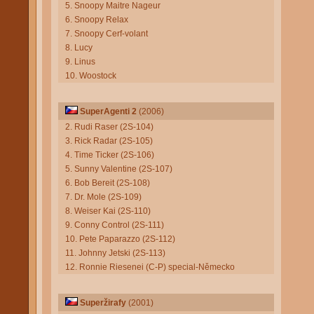
5. Snoopy Maitre Nageur
6. Snoopy Relax
7. Snoopy Cerf-volant
8. Lucy
9. Linus
10. Woostock
SuperAgenti 2
(2006)
2. Rudi Raser (2S-104)
3. Rick Radar (2S-105)
4. Time Ticker (2S-106)
5. Sunny Valentine (2S-107)
6. Bob Bereit (2S-108)
7. Dr. Mole (2S-109)
8. Weiser Kai (2S-110)
9. Conny Control (2S-111)
10. Pete Paparazzo (2S-112)
11. Johnny Jetski (2S-113)
12. Ronnie Riesenei (C-P) special-Německo
Superžirafy
(2001)