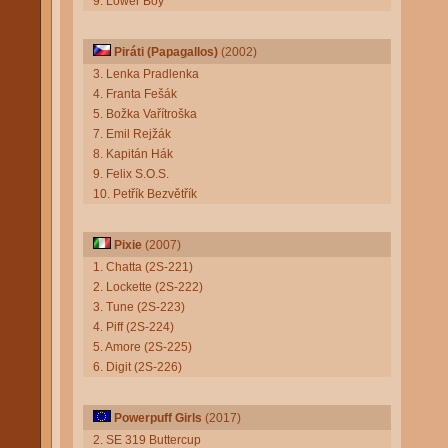
9. Lower Boy
Piráti (Papagallos)
(2002)
3. Lenka Pradlenka
4. Franta Fešák
5. Božka Vařítroška
7. Emil Rejžák
8. Kapitán Hák
9. Felix S.O.S.
10. Petřík Bezvětřík
Pixie
(2007)
1. Chatta (2S-221)
2. Lockette (2S-222)
3. Tune (2S-223)
4. Piff (2S-224)
5. Amore (2S-225)
6. Digit (2S-226)
Powerpuff Girls
(2017)
2. SE 319 Buttercup