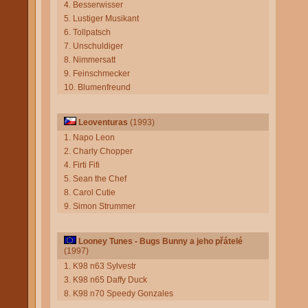
4. Besserwisser
5. Lustiger Musikant
6. Tollpatsch
7. Unschuldiger
8. Nimmersatt
9. Feinschmecker
10. Blumenfreund
Leoventuras
(1993)
1. Napo Leon
2. Charly Chopper
4. Firti Fifi
5. Sean the Chef
8. Carol Cutie
9. Simon Strummer
Looney Tunes - Bugs Bunny a jeho přátelé
(1997)
1. K98 n63 Sylvestr
3. K98 n65 Daffy Duck
8. K98 n70 Speedy Gonzales