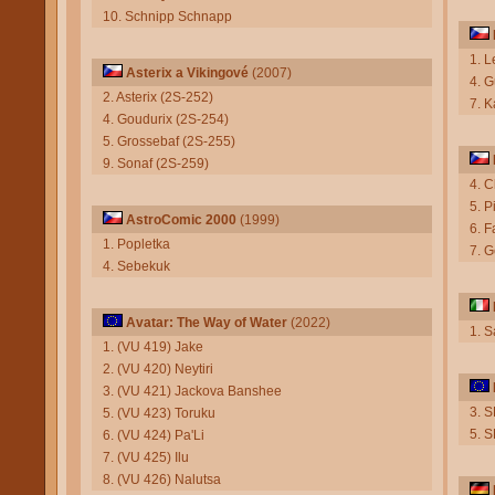
10. Schnipp Schnapp
1. L
Asterix a Vikingové
(2007)
4. G
2. Asterix (2S-252)
7. K
4. Goudurix (2S-254)
5. Grossebaf (2S-255)
9. Sonaf (2S-259)
4. C
5. P
AstroComic 2000
(1999)
6. F
1. Popletka
7. 
4. Sebekuk
Avatar: The Way of Water
(2022)
1. 
1. (VU 419) Jake
2. (VU 420) Neytiri
3. (VU 421) Jackova Banshee
3. 
5. (VU 423) Toruku
5. 
6. (VU 424) Pa'Li
7. (VU 425) Ilu
8. (VU 426) Nalutsa