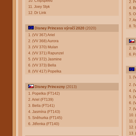
10. Chipspeed
2. P
11. Joey Styk
4. 
12. Dr Link
5. 
7. A
8. 
Disney Princess výročí 2020
(2020)
1. (VV 367) Ariel
2. (VV 368) Aurora
3. (VV 370) Mulan
2. B
4. (VV 371) Rapunzel
6. P
5. (VV 372) Jasmine
6. (VV 373) Bella
8. (VV 417) Popelka
1. 
2. (
Disney Princezny
(2013)
4. 
1. Popelka (FT142)
5. 
2. Ariel (FT139)
6. 
3. Bella (FT141)
7. (
4. Jasmína (FT143)
10.
5. Sněhurka (FT145)
11. 
6. Jitřenka (FT140)
12.
13.