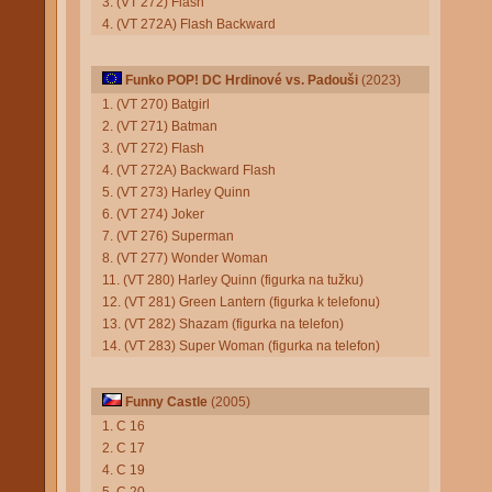
3. (VT 272) Flash
4. (VT 272A) Flash Backward
Funko POP! DC Hrdinové vs. Padouši
(2023)
1. (VT 270) Batgirl
2. (VT 271) Batman
3. (VT 272) Flash
4. (VT 272A) Backward Flash
5. (VT 273) Harley Quinn
6. (VT 274) Joker
7. (VT 276) Superman
8. (VT 277) Wonder Woman
11. (VT 280) Harley Quinn (figurka na tužku)
12. (VT 281) Green Lantern (figurka k telefonu)
13. (VT 282) Shazam (figurka na telefon)
14. (VT 283) Super Woman (figurka na telefon)
Funny Castle
(2005)
1. C 16
2. C 17
4. C 19