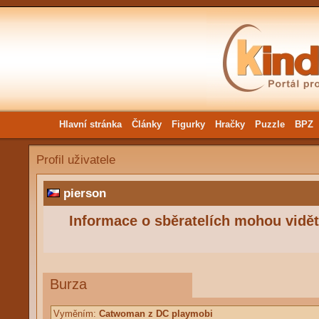
Hlavní stránka
Články
Figurky
Hračky
Puzzle
BPZ
Profil uživatele
pierson
Informace o sběratelích mohou vidět 
Burza
Vyměním:
Catwoman z DC playmobi