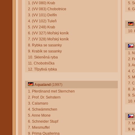
1. (VV 080) Krab
5. S
2. (VV 083) Chobotnice
6. G
3. (VV 101) Delfín
4. (VV 102) Tuleň
5. (VV 248) Krab
10. 
6. (VV 327) Mořský koník
7. (VV 328) Mořský koník
8. Rybka se sasanky
9. Krabík se sasanky
1. 
10. Skleněná ryba
2. F
11. Chobotnička
3. A
12. Třpytivá rybka
4. 
5. 
7. C
Aqualand
(1997)
8. J
1. Pferdinand met Sternchen
9. 
2. Prof. Dr. Sehstern
10.
3. Calamaro
4. Schwämmchen
5. Anne Mone
6. Schneider Stupf
7. 
7. Miesmuffel
9. K
9. Prima Quallerina