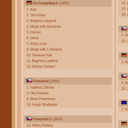
Dschungelbuch
(1985)
14.
15.
1. Kaa
16. 
2. Shir Khan
3. Baghira Liegend
4. Mogli with Bananas
5. Diener
7. 
6. Geier
10.
7. King Louis
9. Mogli with 1 Banana
10. General Hati
11. Baghira Laufend
2. B
12. Kleiner Elefant
Fantomíni
(1996)
9. B
1. Natěrač Zdislav
10.
3. Ota Popleta
6. Alice Prádelnice
10. Hugo Strašpytel
7. K
Fantomíni 2
(2003)
10. Mirka Fintilka