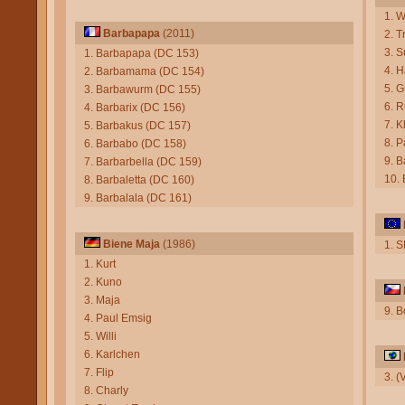
1. W
Barbapapa
(2011)
2. 
3. 
1. Barbapapa (DC 153)
4. 
2. Barbamama (DC 154)
5. G
3. Barbawurm (DC 155)
6. 
4. Barbarix (DC 156)
7. 
5. Barbakus (DC 157)
8. P
6. Barbabo (DC 158)
9. 
7. Barbarbella (DC 159)
10. 
8. Barbaletta (DC 160)
9. Barbalala (DC 161)
Biene Maja
(1986)
1. S
1. Kurt
2. Kuno
3. Maja
9. B
4. Paul Emsig
5. Willi
6. Karlchen
7. Flip
3. (
8. Charly