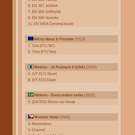
6. EN 387 Ježíšek
7. EN 388 Sněhulák
8. EN 389 Veverka
11. EN 590A Červená koule
Micky Maus & Freunde
(2013)
7. Tick (FT178C)
8. Trick (FT178A)
Minions - Já Padouch 4 (USA)
(2024)
4. (VT 417) Stuart
8. (VT 421) Dave
Minions - Znovu kolem světa
(2022)
5. (EN 555) Minion na Havaji
Monster Hotel
(2005)
3. Mummyboo
4. Dracool