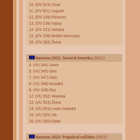
10. (DV 024) Sova
11. (DV 051) Leguán
12. (DV 109) Pásovec
13. (DV 138) Vydra
14. (DV 231) Velryba
15. (DV 258) Bodlín bezocasý
16. (DV 282) Želva
Natoons 2021: Severní Amerika
(2021)
4. (VU 344) Jelen
5. (VU 345) Orel
7. (VU 347) Zajíc
8. (VU 348) Kosatka
9. (VU 349) Rys
12. (VU 352) Veverka
13. (VU 353) Želva
14. (VU 354) Lední medvěd
15. (VU 355) Vlk
16. (VU 356) Datel
Natoons 2022: Populární zvířátka
(2022)