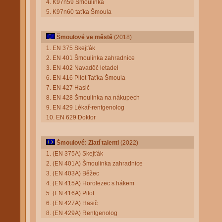
4. K97n59 Šmoulinka
5. K97n60 taťka Šmoula
Šmoulové ve městě
(2018)
1. EN 375 Skejťák
2. EN 401 Šmoulinka zahradnice
3. EN 402 Navaděč letadel
6. EN 416 Pilot Taťka Šmoula
7. EN 427 Hasič
8. EN 428 Šmoulinka na nákupech
9. EN 429 Lékař-rentgenolog
10. EN 629 Doktor
Šmoulové: Zlatí talenti
(2022)
1. (EN 375A) Skejťák
2. (EN 401A) Šmoulinka zahradnice
3. (EN 403A) Běžec
4. (EN 415A) Horolezec s hákem
5. (EN 416A) Pilot
6. (EN 427A) Hasič
8. (EN 429A) Rentgenolog