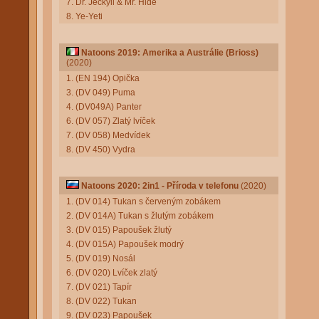
7. Dr. Jeckyll & Mr. Hide
8. Ye-Yeti
Natoons 2019: Amerika a Austrálie (Brioss)
(2020)
1. (EN 194) Opička
3. (DV 049) Puma
4. (DV049A) Panter
6. (DV 057) Zlatý lvíček
7. (DV 058) Medvídek
8. (DV 450) Vydra
Natoons 2020: 2in1 - Příroda v telefonu
(2020)
1. (DV 014) Tukan s červeným zobákem
2. (DV 014A) Tukan s žlutým zobákem
3. (DV 015) Papoušek žlutý
4. (DV 015A) Papoušek modrý
5. (DV 019) Nosál
6. (DV 020) Lvíček zlatý
7. (DV 021) Tapír
8. (DV 022) Tukan
9. (DV 023) Papoušek