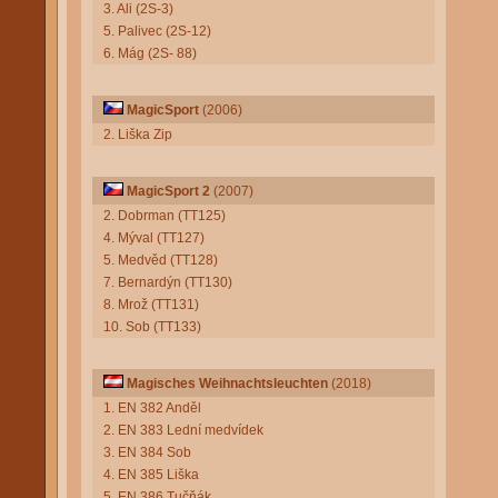
3. Ali (2S-3)
5. Palivec (2S-12)
6. Mág (2S- 88)
MagicSport
(2006)
2. Liška Zip
MagicSport 2
(2007)
2. Dobrman (TT125)
4. Mýval (TT127)
5. Medvěd (TT128)
7. Bernardýn (TT130)
8. Mrož (TT131)
10. Sob (TT133)
Magisches Weihnachtsleuchten
(2018)
1. EN 382 Anděl
2. EN 383 Lední medvídek
3. EN 384 Sob
4. EN 385 Liška
5. EN 386 Tučňák