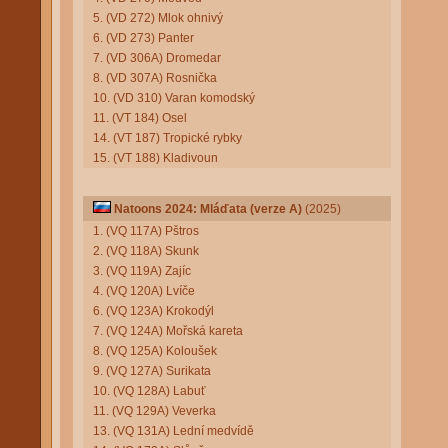
5. (VD 272) Mlok ohnivý
6. (VD 273) Panter
7. (VD 306A) Dromedar
8. (VD 307A) Rosnička
10. (VD 310) Varan komodský
11. (VT 184) Osel
14. (VT 187) Tropické rybky
15. (VT 188) Kladivoun
Natoons 2024: Mláďata (verze A)
(2025)
1. (VQ 117A) Pštros
2. (VQ 118A) Skunk
3. (VQ 119A) Zajíc
4. (VQ 120A) Lvíče
6. (VQ 123A) Krokodýl
7. (VQ 124A) Mořská kareta
8. (VQ 125A) Koloušek
9. (VQ 127A) Surikata
10. (VQ 128A) Labuť
11. (VQ 129A) Veverka
13. (VQ 131A) Lední medvídě