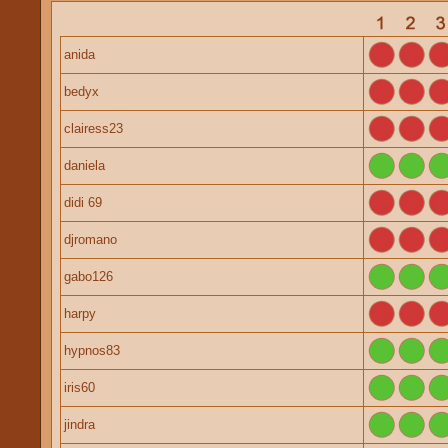
anida
bedyx
clairess23
daniela
didi 69
djromano
gabo126
harpy
hypnos83
iris60
jindra