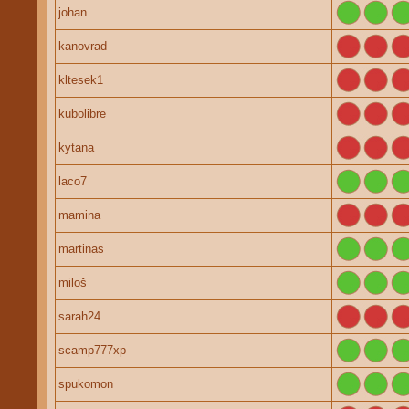
johan
kanovrad
kltesek1
kubolibre
kytana
laco7
mamina
martinas
miloš
sarah24
scamp777xp
spukomon