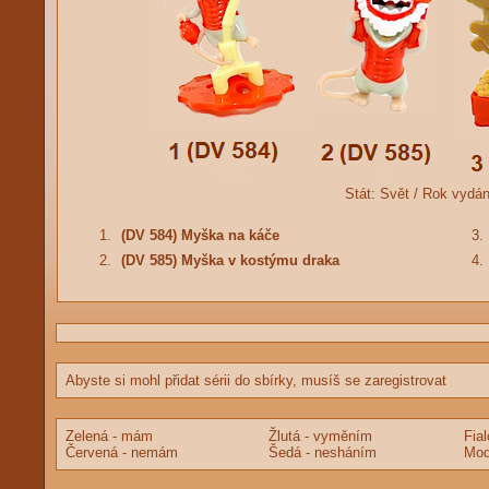
Stát:
Svět /
Rok vydán
1.
(DV 584) Myška na káče
3.
2.
(DV 585) Myška v kostýmu draka
4.
Abyste si mohl přidat sérii do sbírky, musíš se zaregistrovat
Zelená - mám
Žlutá - vyměním
Fia
Červená - nemám
Šedá - nesháním
Mod