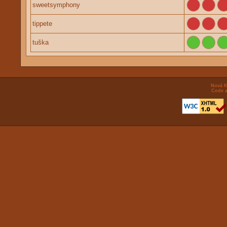
sweetsymphony
tippete
tuška
Nová K
Code a