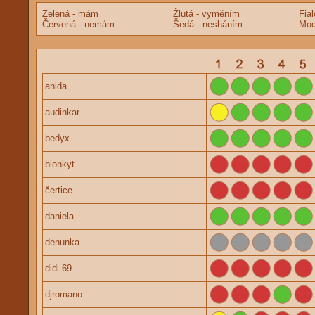
Zelená - mám
Žlutá - vyměním
Fia
Červená - nemám
Šedá - nesháním
Mod
anida
audinkar
bedyx
blonkyt
čertice
daniela
denunka
didi 69
djromano