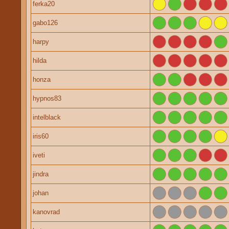
ferka20
gabo126
harpy
hilda
honza
hypnos83
intelblack
iris60
iveti
jindra
johan
kanovrad