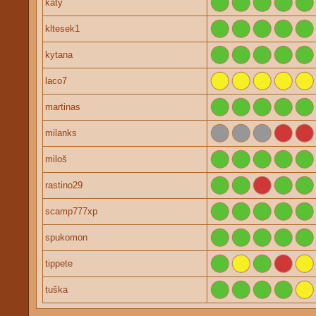
katy
kltesek1
kytana
laco7
martinas
milanks
miloš
rastino29
scamp777xp
spukomon
tippete
tuška