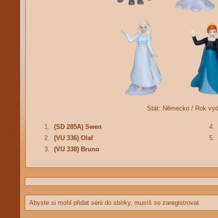
Stát:
Německo /
Rok vy
1.
(SD 285A) Swen
4.
2.
(VU 336) Olaf
5.
3.
(VU 338) Bruno
Abyste si mohl přidat sérii do sbírky, musíš se zaregistrovat