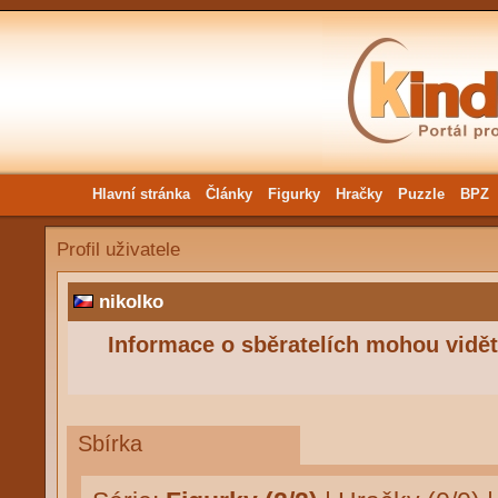
Hlavní stránka
Články
Figurky
Hračky
Puzzle
BPZ
Profil uživatele
nikolko
Informace o sběratelích mohou vidět 
Sbírka