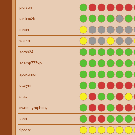
pierson
rastino29
renca
sajma
sarah24
scamp777xp
spukomon
starym
stuc
sweetsymphony
tana
tippete