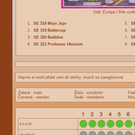
Stát:
Evropa /
Rok vydá
1.
SE 318 Mojo Jojo
5.
S
2.
SE 319 Buttercup
6.
SE
3.
SE 320 Bubbles
7.
SE
4.
SE 321 Professor Utonium
8.
SE
Abyste si mohl přidat sérii do sbírky, musíš se zaregistrovat
Zelená - mám
Žlutá - vyměním
Fia
Červená - nemám
Šedá - nesháním
Mod
a.t.o.m
abedinek