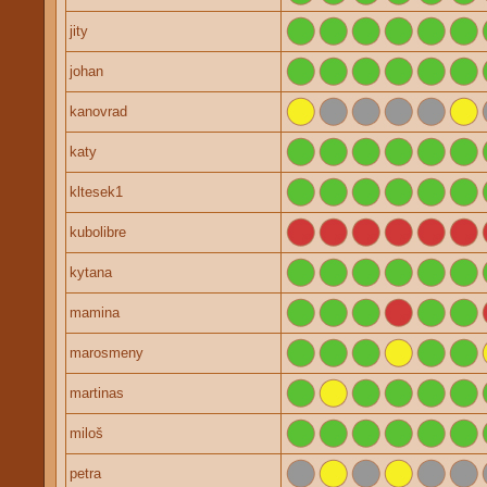
jity
johan
kanovrad
katy
kltesek1
kubolibre
kytana
mamina
marosmeny
martinas
miloš
petra