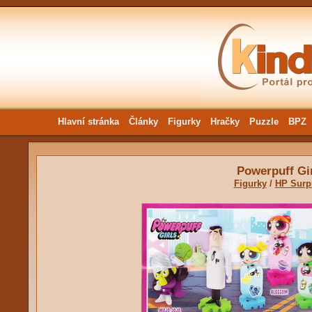
Hlavní stránka
Články
Figurky
Hračky
Puzzle
BPZ
Powerpuff Gi
Figurky
/
HP Surp