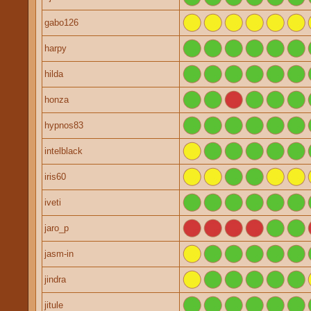
gabo126
harpy
hilda
honza
hypnos83
intelblack
iris60
iveti
jaro_p
jasm-in
jindra
jitule