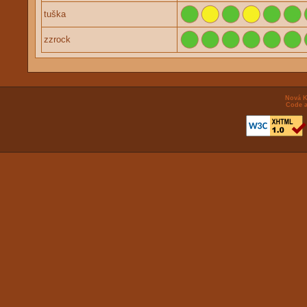
tuška
zzrock
Nová K
Code a