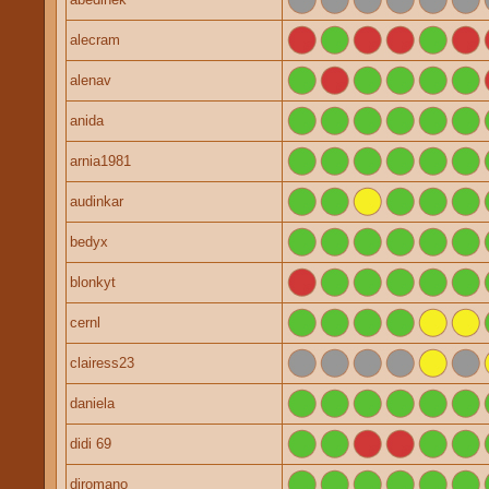
alecram
alenav
anida
arnia1981
audinkar
bedyx
blonkyt
cernl
clairess23
daniela
didi 69
djromano