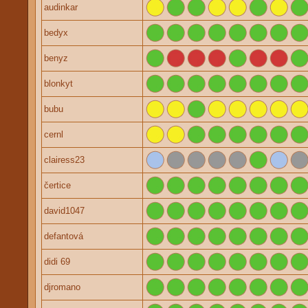
audinkar
bedyx
benyz
blonkyt
bubu
cernl
clairess23
čertice
david1047
defantová
didi 69
djromano