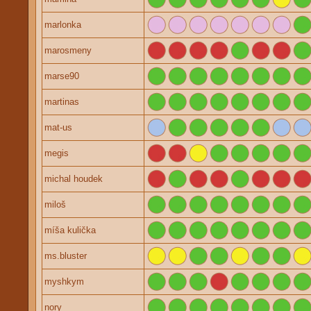
marlonka
marosmeny
marse90
martinas
mat-us
megis
michal houdek
miloš
míša kulička
ms.bluster
myshkym
nory