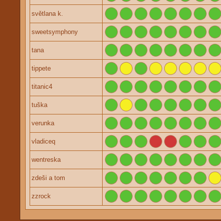
světlana k.
sweetsymphony
tana
tippete
titanic4
tuška
verunka
vladiceq
wentreska
zdeši a tom
zzrock