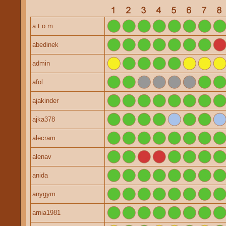
a.t.o.m
abedinek
admin
afol
ajakinder
ajka378
alecram
alenav
anida
anygym
arnia1981