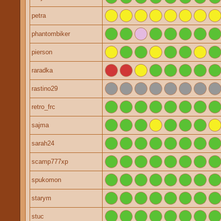
petra
phantombiker
pierson
raradka
rastino29
retro_frc
sajma
sarah24
scamp777xp
spukomon
starym
stuc