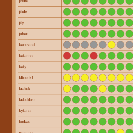
jindra
jitule
jity
johan
kanovrad
katarina
katy
kltesek1
kralick
kubolibre
kytana
lenkas
mamina