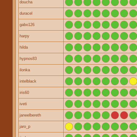
doucha
duracel
gabo126
harpy
hilda
hypnos83
ilonka
intelblack
iris60
iveti
janeelbereth
jaro_p