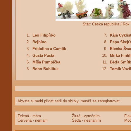
Stát:
Česká republika /
Rok 
1.
Leo Fifipírko
7.
Kája Cyklis
2.
Bejbíno
8.
Pepa Skejť
3.
Fridolína a Cumlík
9.
Elenka Šva
4.
Gusta Pasta
10.
Mirka Fintil
5.
Míša Pumpička
11.
Béďa Smítk
6.
Bobo Bublifuk
12.
Tomík Vozí
Abyste si mohl přidat sérii do sbírky, musíš se zaregistrovat
Zelená - mám
Žlutá - vyměním
Fia
Červená - nemám
Šedá - nesháním
Mod