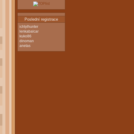
Poslední registrace
ichtylhunter
lenkabalcar
kuko86
dinoman
anetas