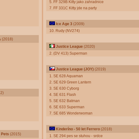
5. FF 329B Kitty jako zahradnice
7. FF 331C Kitty jde na party
Ice Age 3
(2009)
10. Rudy (NV274)
A
(2018)
Justice League
(2020)
2. (DV 413) Superman
Justice League (JOY)
(2019)
1. SE 628 Aquaman
2. SE 629 Green Lantern
3. SE 630 Cyborg
2)
4. SE 631 Flash
5. SE 632 Batman
6. SE 633 Superman
7. SE 685 Wonderwoman
Kinderíno - 50 let Ferrero
(2018)
 Pets
(2015)
1. SE 294 pes se stuhou - srdce