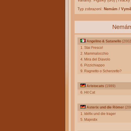
Varianty:
Figurky (0/0)
|
Hračky 
Typ zobrazení:
Nemám / Vym
Nemá
Angelino & Satanello
(2002
1. Stai Fresco!
2. Mammalocchio
4. Mira del Diavolo
6. Pizzichiappo
9. Ragnetto o Scherzetto?
Aristocats
(1989)
6. Hit Cat
Asterix und die Römer
(20
1. Idéfix und die trager
5. Majestix