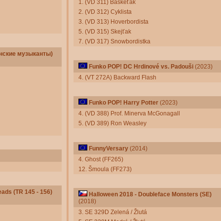
1. (VD 311) Baskeťák
2. (VD 312) Cyklista
3. (VD 313) Hoverbordista
5. (VD 315) Skejťak
7. (VD 317) Snowbordistka
енские музыканты)
Funko POP! DC Hrdinové vs. Padouši
(2023)
4. (VT 272A) Backward Flash
Funko POP! Harry Potter
(2023)
4. (VD 388) Prof. Minerva McGonagall
5. (VD 389) Ron Weasley
FunnyVersary
(2014)
4. Ghost (FF265)
12. Šmoula (FF273)
eads (TR 145 - 156)
Halloween 2018 - Doubleface Monsters (SE)
(2018)
3. SE 329D Zelená / Žlutá