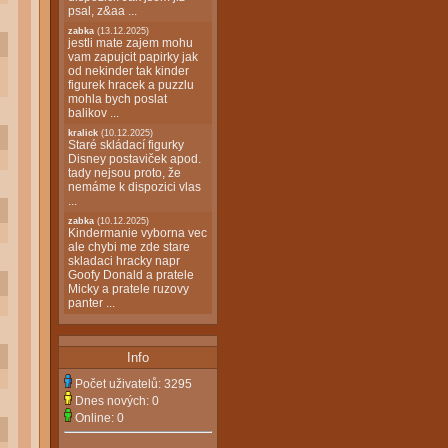
psal, z&aa ...
zabka
(13.12.2025)
jestli mate zajem mohu
vam zapujcit papirky jak
od nekinder tak kinder
figurek hracek a puzzlu
mohla bych poslat
balikov ...
kralick
(10.12.2025)
Staré skládací figurky
Disney postaviček apod.
tady nejsou proto, že
nemáme k dispozici vlas
...
zabka
(10.12.2025)
Kindermanie vyborna vec
ale chybi me zde stare
skladaci hracky napr
Goofy Donald a pratele
Micky a pratele ruzovy
panter ...
Info
Počet uživatelů:
3295
Dnes nových:
0
Online:
0