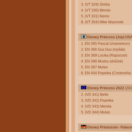
3. (VT 329) Simba
4. (VT 330) Minnie
5. (VT 331) Nemo
8. (VT 354) Mike Wazovski
Disney Princess (Joy) US
1. EN 365 Pascal (chameleon)
2. EN 366 Gus Gus (myšák)
3. EN 369 Locika (Rapunzel)
4. EN 396 Mushu (dráček)
5. EN 397 Mulan
6. EN 404 Popelka (Cinderella)
Disney Princess 2022
(202
2. (VD 341) Belle
3. (VD 342) Popelka
4. (VD 343) Merida
5. (VD 344) Mulan
Disney Prinzessin - Palace