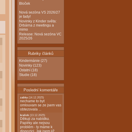
Bloček
Nová sezóna VS 2026/27
je tady!
Novinky z Kinder světa:
Drbárna z meetingu a
mimo
Release: Nová sezóna VC
2025/26
Rubriky článků
Kindermánie
(27)
Novinky
(123)
Ostatní
(18)
Studie
(18)
Poslední komentáře
zabka
(14.12.2025)
nechame to byt
omlouvam se ze jsem vas
obtezovala ...
kralick
(13.12.2025)
Děkuji za nabídku.
Papírky ale nejsou
problém - ty máme k
dispozici. Jak jsem již