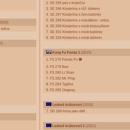
2. SE 295 pes v krabičce
3. SE 296 Kinderína s růž. dárkem
4. SE 297 Kinderína s červ.balónky
5. SE 298 Kinderíno s mávátkem - srdce
2010)
6. SE 299 Kinderíno s modr.kloboučkem
 edice
7. SE 301 Kinderíno s modr.balónky
8. SE 328 Kinderíno s modr.dárkem
7)
Kung Fu Panda 3
(2015)
1. FS 276 Panda Po
🟧
3. FS 278 Bao
5. FS 280 Li Shan
7. FS 282 Mr. Ping
8. FS 284 Tygřice
9. FS 285 Oogway
Ledové království
(2016)
7. SD 288 Anna jako ditě
Ledové království 2
(2021)