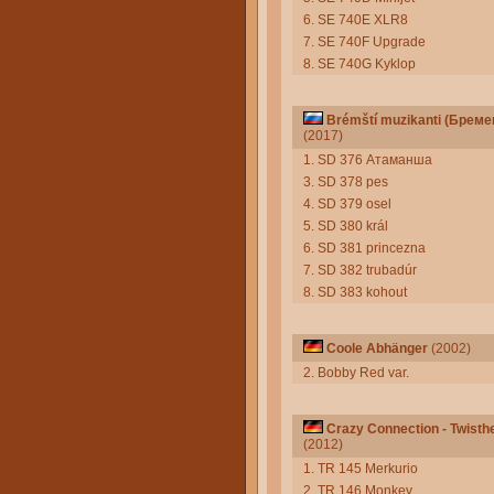
6. SE 740E XLR8
7. SE 740F Upgrade
8. SE 740G Kyklop
Brémští muzikanti (Брем
(2017)
1. SD 376 Атаманша
3. SD 378 pes
4. SD 379 osel
5. SD 380 král
6. SD 381 princezna
7. SD 382 trubadúr
8. SD 383 kohout
Coole Abhänger
(2002)
2. Bobby Red var.
Crazy Connection - Twisth
(2012)
1. TR 145 Merkurio
2. TR 146 Monkey