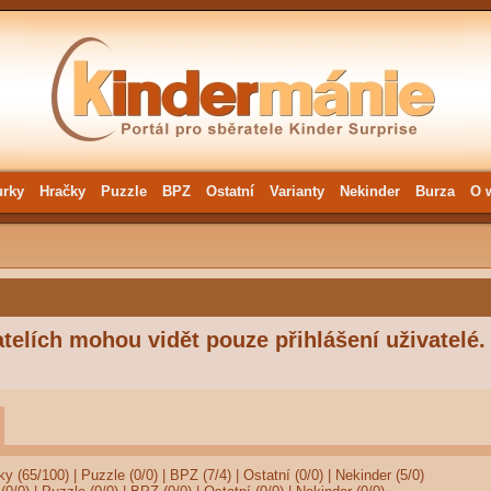
urky
Hračky
Puzzle
BPZ
Ostatní
Varianty
Nekinder
Burza
O 
telích mohou vidět pouze přihlášení uživatelé.
ky (65/100)
|
Puzzle (0/0)
|
BPZ (7/4)
|
Ostatní (0/0)
|
Nekinder (5/0)