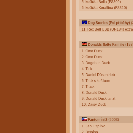
5. kočička Bella (FS309)
6. kočička Korallina (FS310)
Dog Stories (Psí příběhy)
(
11. Rex Bell USB (UN184) extra
Donalds flotte Familie
(198
1. Oma Duck
2. Oma Duck
3. Dagobert Duck
4. Tick
5. Daniel Düsentrieb
6. Trick s košíkem
7. Track
8. Donald Duck
9. Donald Duck tanzt
10. Daisy Duck
Fantomíni 2
(2003)
1. Leo Fifipírko
2. Bejbíno