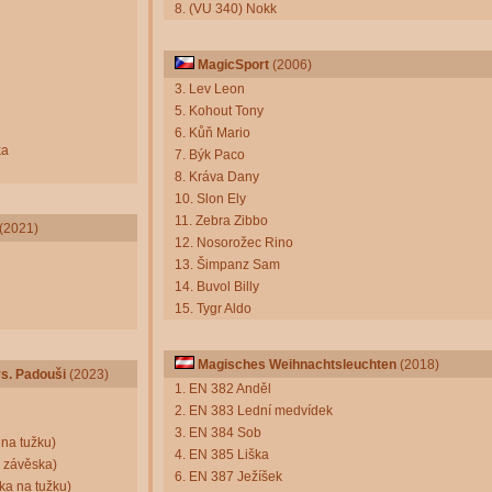
8. (VU 340) Nokk
MagicSport
(2006)
3. Lev Leon
5. Kohout Tony
6. Kůň Mario
ka
7. Býk Paco
8. Kráva Dany
10. Slon Ely
11. Zebra Zibbo
(2021)
12. Nosorožec Rino
13. Šimpanz Sam
14. Buvol Billy
15. Tygr Aldo
Magisches Weihnachtsleuchten
(2018)
s. Padouši
(2023)
1. EN 382 Anděl
2. EN 383 Lední medvídek
3. EN 384 Sob
 na tužku)
4. EN 385 Liška
a závěska)
6. EN 387 Ježíšek
rka na tužku)