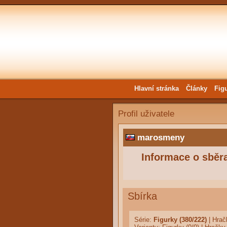
Hlavní stránka
Články
Fig
Profil uživatele
marosmeny
Informace o sběra
Sbírka
Série:
Figurky (380/222)
|
Hrač