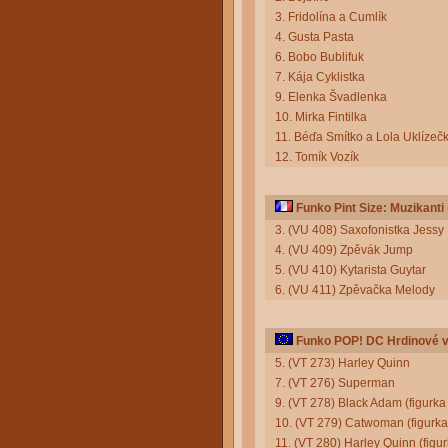
3. Fridolína a Cumlík
4. Gusta Pasta
6. Bobo Bublifuk
7. Kája Cyklistka
9. Elenka Švadlenka
10. Mirka Fintilka
11. Béďa Smítko a Lola Uklízeč
12. Tomík Vozík
Funko Pint Size: Muzikanti
3. (VU 408) Saxofonistka Jessy
4. (VU 409) Zpěvák Jump
5. (VU 410) Kytarista Guytar
6. (VU 411) Zpěvačka Melody
Funko POP! DC Hrdinové v
5. (VT 273) Harley Quinn
7. (VT 276) Superman
9. (VT 278) Black Adam (figurka
10. (VT 279) Catwoman (figurk
11. (VT 280) Harley Quinn (figu