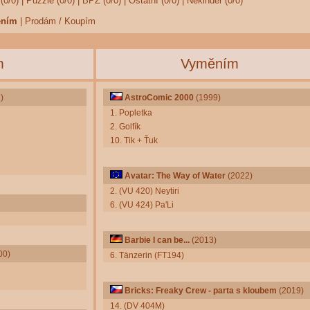
(0/0)
|
Puzzle (0/0)
|
BPZ (0/0)
|
Ostatní (0/0)
|
Nekinder (0/0)
ěním
|
Prodám / Koupím
m
Vyměním
)
AstroComic 2000
(1999)
1. Popletka
2. Golfík
10. Tik + Ťuk
Avatar: The Way of Water
(2022)
2. (VU 420) Neytiri
6. (VU 424) Pa'Li
Barbie I can be...
(2013)
00)
6. Tänzerin (FT194)
Bricks: Freaky Crew - parta s kloubem
(2019)
14. (DV 404M)