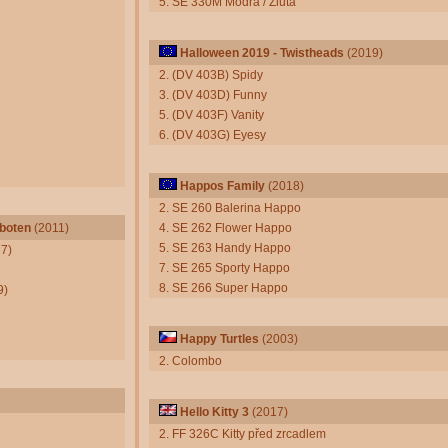
5. SE 330M Modrá / Žlutá
Halloween 2019 - Twistheads
(2019)
2. (DV 403B) Spidy
3. (DV 403D) Funny
5. (DV 403F) Vanity
6. (DV 403G) Eyesy
Happos Family
(2018)
2. SE 260 Balerina Happo
sboten
(2011)
4. SE 262 Flower Happo
5. SE 263 Handy Happo
7)
7. SE 265 Sporty Happo
8. SE 266 Super Happo
9)
Happy Turtles
(2003)
2. Colombo
Hello Kitty 3
(2017)
2. FF 326C Kitty před zrcadlem