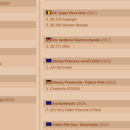
(2022)
DC Super Hero Girls
(2017)
4. SE 279 Supergirl
5. SE 280 Wonder Woman
Die niedliche Klammerbande
(2017)
3. SE 271 liška
Disney Princess výročí 2020
(2020)
6)
1. (VV 367) Ariel
Disney Prinzessin - Palace Pets
(2015)
1. Cinderella (FS305)
y)
(2018)
Enchantimals
(2019)
7. (DV 441) Patter Peacock a Flack
Funko Pint Size: Streetstyle
(2022)