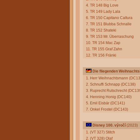
4. TR 148 Big Love
5. TR 149 Lady Lala
6. TR 150 Capitano Caltura
7. TR 151 Blubba Schnalle
8. TR 152 Shateki
9. TR 153 Mr. Überraschung
10. TR 154 Mac Zap
11. TR 155 Graf Zahn
12. TR 156 Fränki
Die fliegenden Weihnacht
1. Herr Weihnachtsmann (DC13
2. Schnuffi Schnapp (DC138)
3. Ruprecht Rutschrecht (DC13
4. Henning Honig (DC140)
5. Emil Eisbär (DC141)
7. Onkel Frostel (DC143)
Disney 100. výročí
(2023)
1. (VT 327) Stitch
2. (VT 328) Olaf