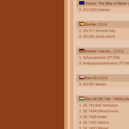
Avatar: The Way of Water
8. (VU 426) Nalutsa
Barbie
(2016)
2. SD 577 červené šaty
6. SD 581 černá sukně
Barbie I can be...
(2013)
1. Schauspielerin (FT189)
8. Rettungsschwimmerin (FT19
Ben 10
(2019)
5. EN 587 Minijet
Ben 10 (SE 740 - 740G) (Jo
1. SE 740 Ben Tennyson
2. SE 740A Dělová koule
3. SE 740B Krake
4. SE 740C Inferno
5. SE 740D Minijet