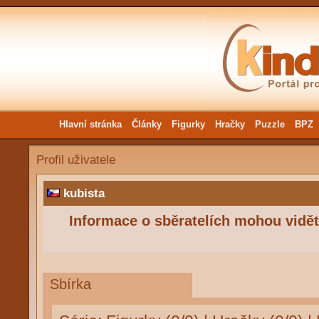
Hlavní stránka
Články
Figurky
Hračky
Puzzle
BPZ
Profil uživatele
kubista
Informace o sběratelích mohou vidět 
Sbírka